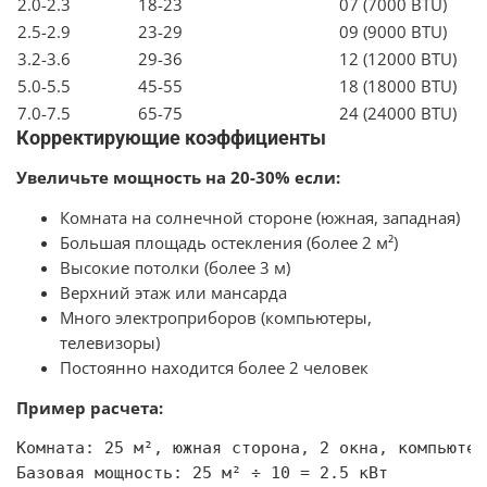
2.0-2.3
18-23
07 (7000 BTU)
2.5-2.9
23-29
09 (9000 BTU)
3.2-3.6
29-36
12 (12000 BTU)
5.0-5.5
45-55
18 (18000 BTU)
7.0-7.5
65-75
24 (24000 BTU)
Корректирующие коэффициенты
Увеличьте мощность на 20-30% если:
Комната на солнечной стороне (южная, западная)
Большая площадь остекления (более 2 м²)
Высокие потолки (более 3 м)
Верхний этаж или мансарда
Много электроприборов (компьютеры,
телевизоры)
Постоянно находится более 2 человек
Пример расчета:
Комната: 25 м², южная сторона, 2 окна, компьютер

Базовая мощность: 25 м² ÷ 10 = 2.5 кВт
