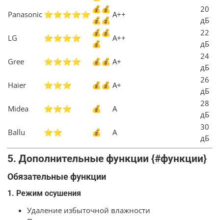
💰💰
20
Panasonic
⭐⭐⭐⭐⭐
A++
💰💰
дБ
💰💰
22
LG
⭐⭐⭐⭐
A++
💰
дБ
24
Gree
⭐⭐⭐⭐
💰💰
A+
дБ
26
Haier
⭐⭐⭐
💰💰
A+
дБ
28
Midea
⭐⭐⭐
💰
A
дБ
30
Ballu
⭐⭐
💰
A
дБ
5. Дополнительные функции {#функции}
Обязательные функции
1. Режим осушения
Удаление избыточной влажности