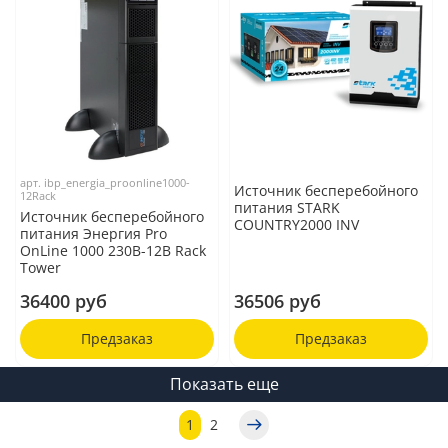
арт.
ibp_energia_proonline1000-
Источник бесперебойного
12Rack
питания STARK
Источник бесперебойного
COUNTRY2000 INV
питания Энергия Pro
OnLine 1000 230В-12В Rack
Tower
36400 руб
36506 руб
Предзаказ
Предзаказ
Показать еще
1
2