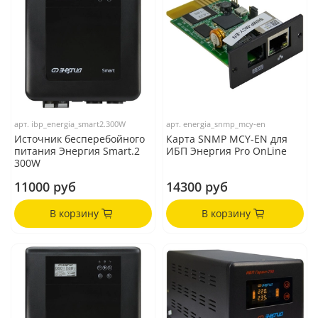
арт.
ibp_energia_smart2.300W
арт.
energia_snmp_mcy-en
Источник бесперебойного
Карта SNMP MCY-EN для
питания Энергия Smart.2
ИБП Энергия Pro OnLine
300W
11000 руб
14300 руб
В корзину
В корзину