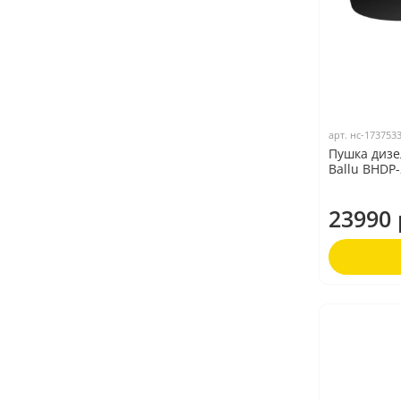
арт.
нс-173753
Пушка дизе
Ballu BHDP
23990 