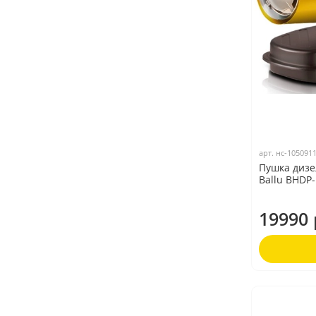
арт.
нс-105091
Пушка дизе
Ballu BHDP
19990 