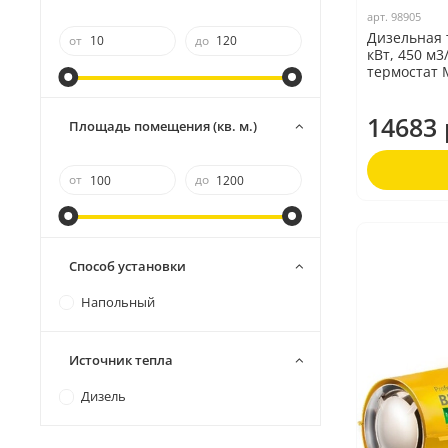
арт.
98905
Дизельная 
от
до
кВт, 450 м3
термостат 
14683 
Площадь помещения (кв. м.)
от
до
Способ установки
Напольный
Источник тепла
Дизель