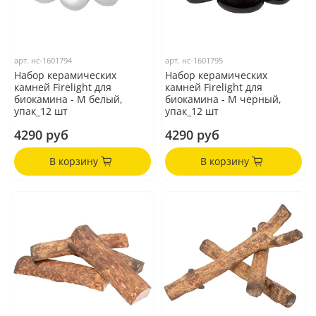
арт.
нс-1601794
арт.
нс-1601795
Набор керамических
Набор керамических
камней Firelight для
камней Firelight для
биокамина - M белый,
биокамина - M черный,
упак_12 шт
упак_12 шт
4290 руб
4290 руб
В корзину
В корзину