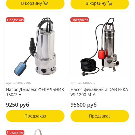
В корзину
В корзину
Предзаказ
Предзаказ
арт.
нс-0027796
арт.
нс-1486632
Насос Джилекс ФЕКАЛЬНИК
Насос фекальный DAB FEKA
150/7 Н
VS 1200 M-A
9250 руб
95600 руб
Предзаказ
Предзаказ
Предзаказ