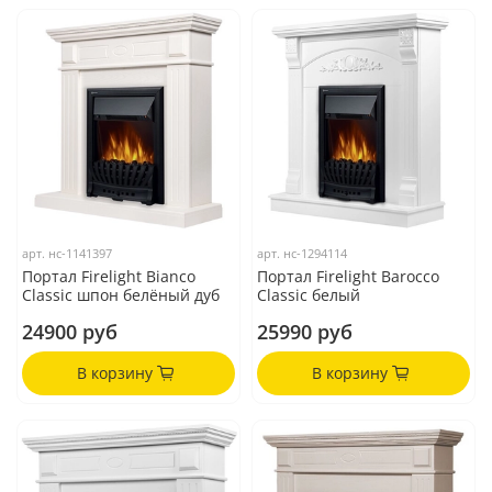
арт.
нс-1141397
арт.
нс-1294114
Портал Firelight Bianco
Портал Firelight Barocco
Classic шпон белёный дуб
Classic белый
24900 руб
25990 руб
В корзину
В корзину