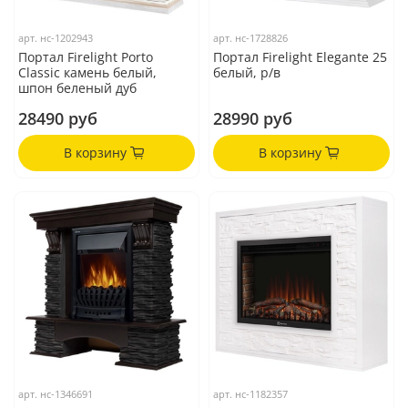
арт.
нс-1202943
арт.
нс-1728826
Портал Firelight Porto
Портал Firelight Elegante 25
Classic камень белый,
белый, р/в
шпон беленый дуб
28490 руб
28990 руб
В корзину
В корзину
арт.
нс-1346691
арт.
нс-1182357