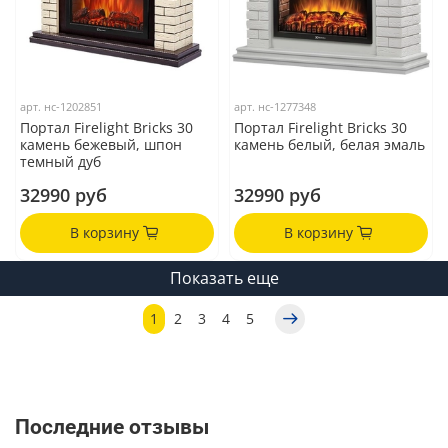
арт.
нс-1202851
арт.
нс-1277348
Портал Firelight Bricks 30
Портал Firelight Bricks 30
камень бежевый, шпон
камень белый, белая эмаль
темный дуб
32990 руб
32990 руб
В корзину
В корзину
Показать еще
1
2
3
4
5
Последние отзывы