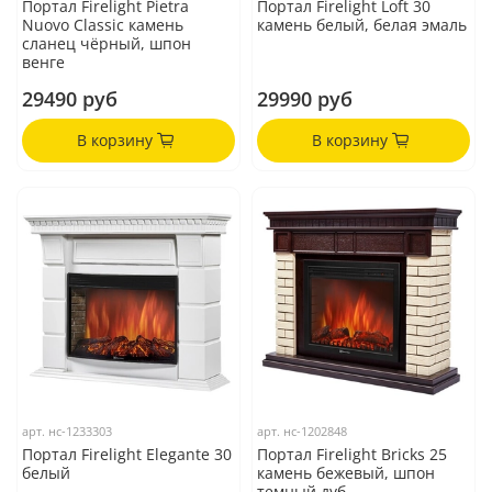
Портал Firelight Pietra
Портал Firelight Loft 30
Nuovo Classic камень
камень белый, белая эмаль
сланец чёрный, шпон
венге
29490 руб
29990 руб
В корзину
В корзину
арт.
нс-1233303
арт.
нс-1202848
Портал Firelight Elegante 30
Портал Firelight Bricks 25
белый
камень бежевый, шпон
темный дуб