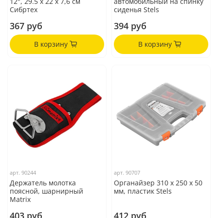
12", 29.5 х 22 х 7,6 см
автомобильный на спинку
Сибртех
сиденья Stels
367 руб
394 руб
В корзину
В корзину
арт.
90244
арт.
90707
Держатель молотка
Органайзер 310 x 250 x 50
поясной, шарнирный
мм, пластик Stels
Matrix
403 руб
412 руб