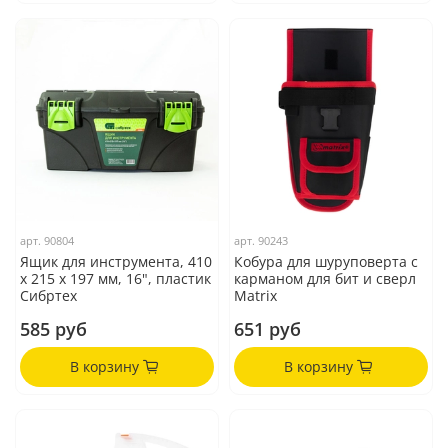
арт.
90804
арт.
90243
Ящик для инструмента, 410
Кобура для шуруповерта с
х 215 х 197 мм, 16", пластик
карманом для бит и сверл
Сибртех
Matrix
585 руб
651 руб
В корзину
В корзину