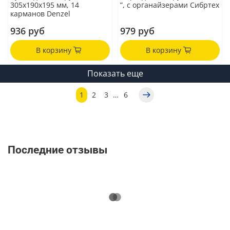
305х190х195 мм, 14
”, с органайзерами Сибртех
карманов Denzel
936 руб
979 руб
В корзину
В корзину
Показать еще
1
2
3
…
6
Последние отзывы