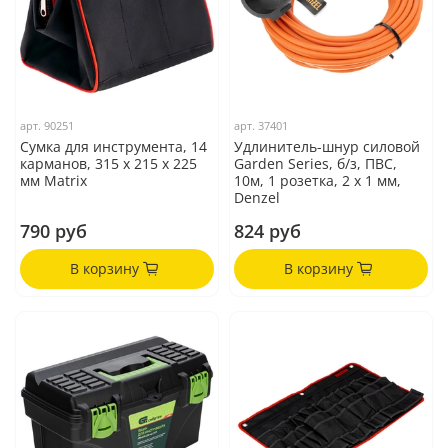
арт.
90251
арт.
37401
Сумка для инструмента, 14
Удлинитель-шнур силовой
карманов, 315 х 215 х 225
Garden Series, б/з, ПВС,
мм Matrix
10м, 1 розетка, 2 x 1 мм,
Denzel
790 руб
824 руб
В корзину
В корзину