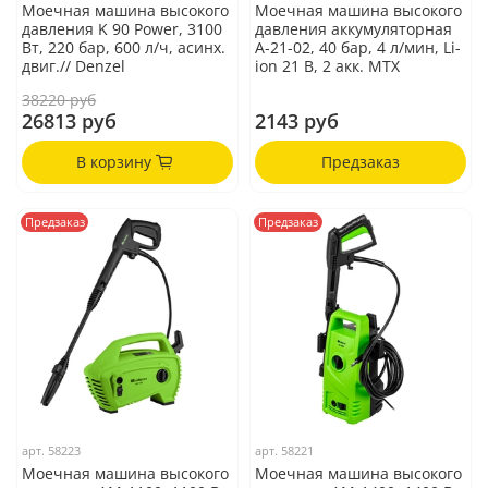
Моечная машина высокого
Моечная машина высокого
давления K 90 Power, 3100
давления аккумуляторная
Вт, 220 бар, 600 л/ч, асинх.
А-21-02, 40 бар, 4 л/мин, Li-
двиг.// Denzel
ion 21 В, 2 акк. MTX
38220 руб
26813 руб
2143 руб
В корзину
Предзаказ
Предзаказ
Предзаказ
арт.
58223
арт.
58221
Моечная машина высокого
Моечная машина высокого