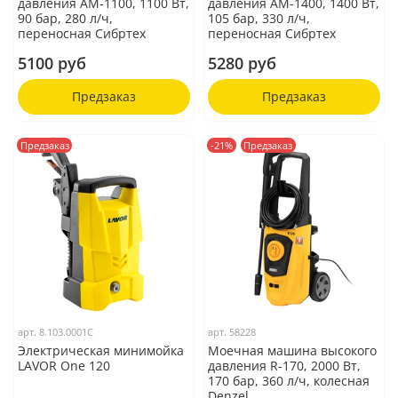
давления АМ-1100, 1100 Вт,
давления АМ-1400, 1400 Вт,
90 бар, 280 л/ч,
105 бар, 330 л/ч,
переносная Сибртех
переносная Сибртех
5100 руб
5280 руб
Предзаказ
Предзаказ
Предзаказ
-21%
Предзаказ
арт.
8.103.0001C
арт.
58228
Электрическая минимойка
Моечная машина высокого
LAVOR One 120
давления R-170, 2000 Вт,
170 бар, 360 л/ч, колесная
Denzel