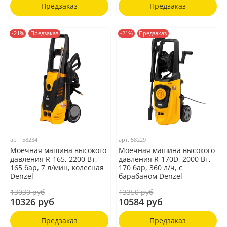
Предзаказ
Предзаказ
-21%
Предзаказ
-21%
Предзаказ
арт.
58234
арт.
58229
Моечная машина высокого
Моечная машина высокого
давления R-165, 2200 Вт,
давления R-170D, 2000 Вт,
165 бар, 7 л/мин, колесная
170 бар, 360 л/ч, с
Denzel
барабаном Denzel
13030 руб
13350 руб
10326 руб
10584 руб
Предзаказ
Предзаказ