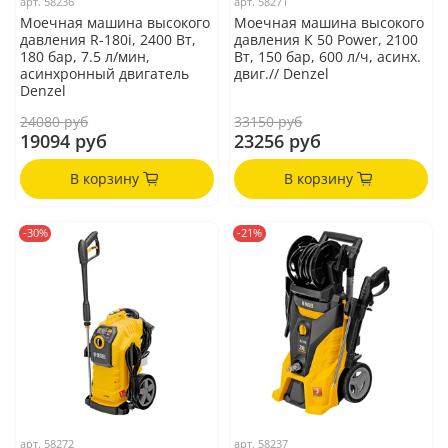
арт.
58236
арт.
58271
Моечная машина высокого
Моечная машина высокого
давления R-180i, 2400 Вт,
давления K 50 Power, 2100
180 бар, 7.5 л/мин,
Вт, 150 бар, 600 л/ч, асинх.
асинхронный двигатель
двиг.// Denzel
Denzel
24080 руб
33150 руб
19094 руб
23256 руб
В корзину
В корзину
-30%
-21%
арт.
58272
арт.
58237