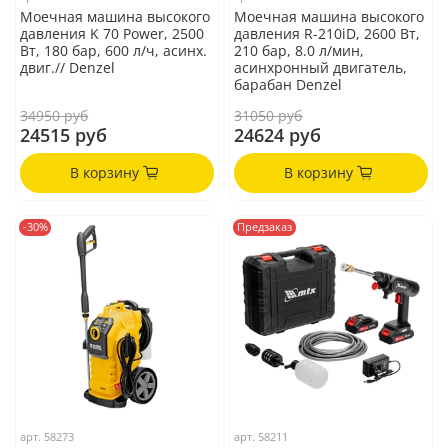
Моечная машина высокого
Моечная машина высокого
давления K 70 Power, 2500
давления R-210iD, 2600 Вт,
Вт, 180 бар, 600 л/ч, асинх.
210 бар, 8.0 л/мин,
двиг.// Denzel
асинхронный двигатель,
барабан Denzel
34950 руб
31050 руб
24515 руб
24624 руб
В корзину
В корзину
-30%
Предзаказ
арт.
58273
арт.
58211