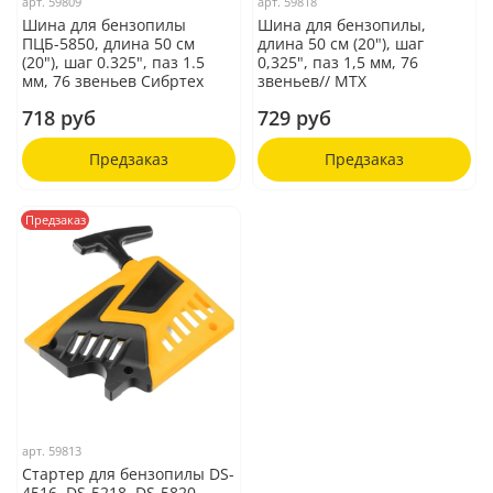
арт.
59809
арт.
59818
Шина для бензопилы
Шина для бензопилы,
ПЦБ-5850, длина 50 см
длина 50 см (20"), шаг
(20"), шаг 0.325", паз 1.5
0,325", паз 1,5 мм, 76
мм, 76 звеньев Сибртех
звеньев// MTX
718 руб
729 руб
Предзаказ
Предзаказ
Предзаказ
арт.
59813
Стартер для бензопилы DS-
4516, DS-5218, DS-5820