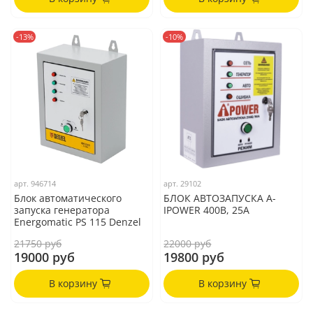
-13%
-10%
арт.
946714
арт.
29102
Блок автоматического
БЛОК АВТОЗАПУСКА A-
запуска генератора
IPOWER 400В, 25А
Energomatic PS 115 Denzel
21750 руб
22000 руб
19000 руб
19800 руб
В корзину
В корзину