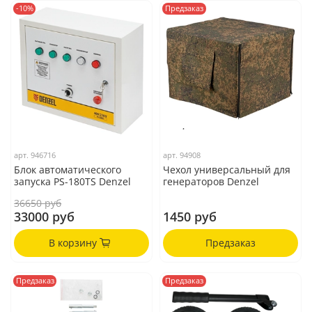
-10%
Предзаказ
арт.
946716
арт.
94908
Блок автоматического
Чехол универсальный для
запуска PS-180TS Denzel
генераторов Denzel
36650 руб
33000 руб
1450 руб
В корзину
Предзаказ
Предзаказ
Предзаказ