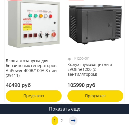
арт.
K1200-001
Блок автозапуска для
Кожух шумозащитный
бензиновых генераторов
EVOline1200 (c
A-iPower 400В/100А 8 пин
вентилятором)
(29111)
46490 руб
105990 руб
Предзаказ
Предзаказ
Показать еще
1
2