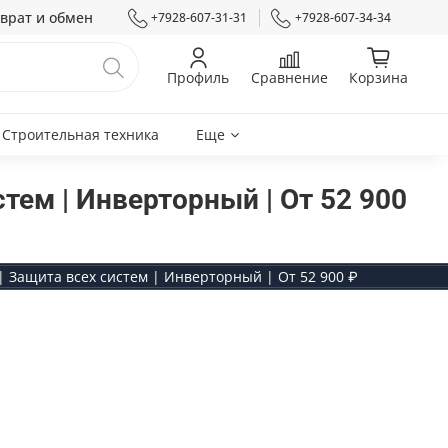
врат и обмен
+7928-607-31-31
+7928-607-34-34
Профиль
Сравнение
Корзина
Строительная техника
Еще
стем | Инверторный | От 52 900
² | Защита всех систем | Инверторный | От 52 900 ₽