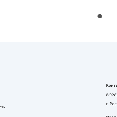
Конт
8(928
г. Ро
язь