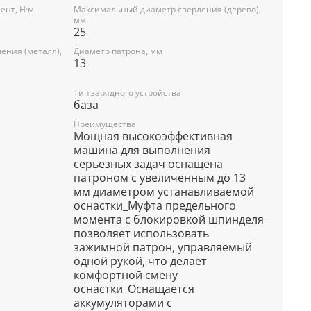
нт, Н·м
Максимальный диаметр сверления (дерево),
мм
25
ения (металл),
Диаметр патрона, мм
13
Тип зарядного устройства
база
Преимущества
Мощная высокоэффективная
машина для выполнения
серьезных задач оснащена
патроном с увеличенным до 13
мм диаметром устанавливаемой
оснастки_Муфта предельного
момента с блокировкой шпинделя
позволяет использовать
зажимной патрон, управляемый
одной рукой, что делает
комфортной смену
оснастки_Оснащается
аккумуляторами с