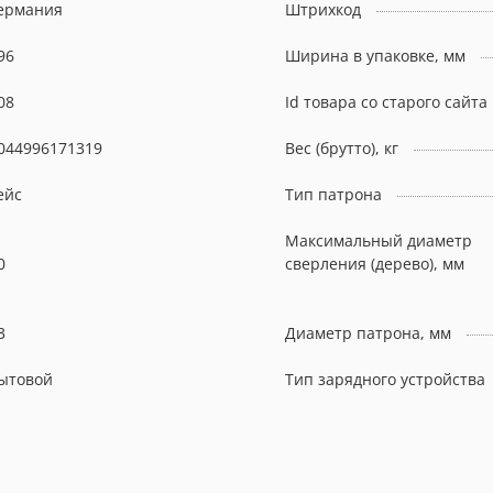
ермания
Штрихкод
96
Ширина в упаковке, мм
08
Id товара со старого сайта
044996171319
Вес (брутто), кг
ейс
Тип патрона
Максимальный диаметр
0
сверления (дерево), мм
3
Диаметр патрона, мм
ытовой
Тип зарядного устройства