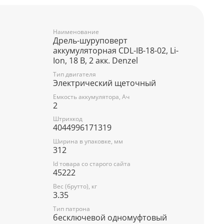
Наименование
Дрель-шуруповерт
аккумуляторная CDL-IB-18-02, Li-
Ion, 18 В, 2 акк. Denzel
Тип двигателя
Электрический щеточный
Емкость аккумулятора, Ач
2
Штрихкод
4044996171319
Ширина в упаковке, мм
312
Id товара со старого сайта
45222
Вес (брутто), кг
3.35
Тип патрона
бесключевой одномуфтовый