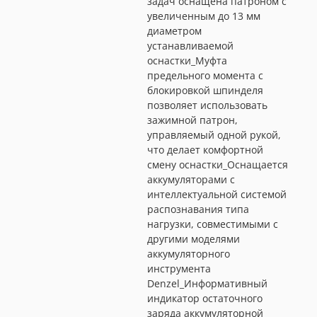
задач оснащена патроном с
увеличенным до 13 мм
диаметром
устанавливаемой
оснастки_Муфта
предельного момента с
блокировкой шпинделя
позволяет использовать
зажимной патрон,
управляемый одной рукой,
что делает комфортной
смену оснастки_Оснащается
аккумуляторами с
интеллектуальной системой
распознавания типа
нагрузки, совместимыми с
другими моделями
аккумуляторного
инструмента
Denzel_Информативный
индикатор остаточного
заряда аккумуляторной