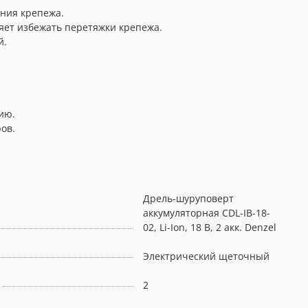
ания крепежа.
яет избежать перетяжки крепежа.
й.
ию.
ов.
Дрель-шуруповерт
аккумуляторная CDL-IB-18-
02, Li-Ion, 18 В, 2 акк. Denzel
Электрический щеточный
2