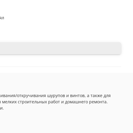
ял
учивания/откручивания шурупов и винтов, а также для
я мелких строительных работ и домашнего ремонта.
и.