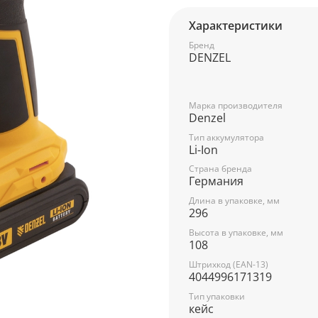
Характеристики
Бренд
DENZEL
Марка производителя
Denzel
Тип аккумулятора
Li-Ion
Страна бренда
Германия
Длина в упаковке, мм
296
Высота в упаковке, мм
108
Штрихкод (EAN-13)
4044996171319
Тип упаковки
кейс