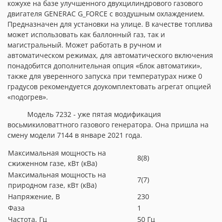
кожухе на базе улучшенного двухцилиндрового газового
двигателя
GENERAC G_FORCE
с воздушным охлаждением.
Предназначен для установки на улице. В качестве топлива
может использовать как баллонный газ, так и
магистральный. Может работать в ручном и
автоматическом режимах, для автоматического включения
понадобится дополнительная опция «блок автоматики»,
также для уверенного запуска при температурах ниже 0
градусов рекомендуется доукомплектовать агрегат опцией
«подогрев».
Модель 7232 - уже пятая модификация
восьмикиловаттного газового генератора. Она пришла на
смену модели 7144 в январе 2021 года.
Максимальная мощность на
8(8)
сжиженном газе, кВт (кВа)
Максимальная мощность на
7(7)
природном газе, кВт (кВа)
Напряжение, В
230
Фаза
1
Частота, Гц
50 Гц