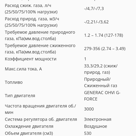
Расход сжиж. газа, л/ч
-/4,7/-/7,3
(25/50/75/100% нагрузки)
Расход природ. газа, м3/ч
-/2,21/-/3,62
(25/50/75/100% нагрузки)
Требуемое давление природного
1.2 – 1.74 (127-178)
газа, кПа(мм.вод.столба)
Требуемое давление сжиженного
279-356 (2.74 – 3.49)
газа, кПа(мм.вод.столба)
Коэффициент мощности
1
33,3/29,2 (сжиж/
Макс.сила тока, А
природ. газ)
Природный/
Топливо
Сжиженный газ
GENERAC OHVI G-
Тип двигателя
FORCE
Частота вращения двигателя об./
3000
мин
Система регулятора об. двигателя
Электронная
Охлаждение двигателя
Воздушное
Объем двигателя (см3)
530