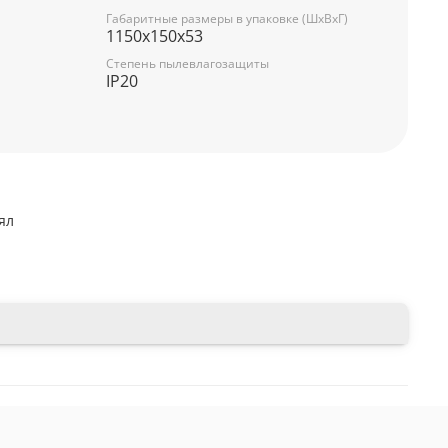
Габаритные размеры в упаковке (ШxВxГ)
1150x150x53
Степень пылевлагозащиты
IP20
ял