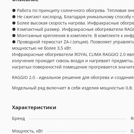
● Работа по принципу солнечного обогрева. Тепловая эн
● Не сжигают кислород. Благодаря уникальному способу 
● Более высокая скорость нагрева. Инфракрасные обогре
● Компактный размер. Инфракрасные обогреватели RAGG
● Монтажные крепления в комплекте. В комплекте к инфр
● Проводной термостат ZA-I (опция). Позволяет управля
мощностью не более 3,5 кВт.
Инфракрасные обогреватели ROYAL CLIMA RAGGIO 2.0 яв
излучение проходит сквозь воздух и нагревает предметы,
нагретых поверхностей помещение прогревается значите
RAGGIO 2.0 - идеальное решение для обогрева и создан
Модельный ряд включает в себя изделия мощностью 0,8; 1; 
Характеристики
Бренд
R
Мощность, кВт
0