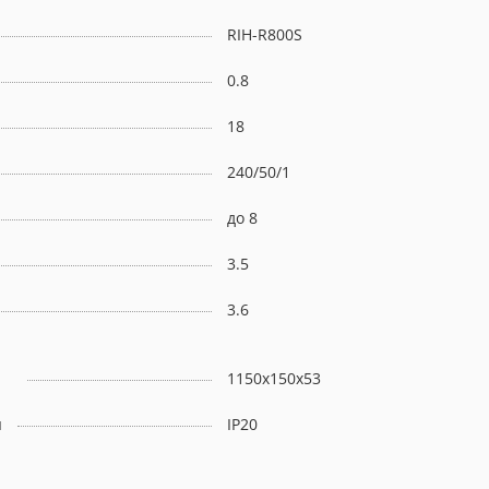
RIH-R800S
0.8
18
240/50/1
до 8
3.5
3.6
1150x150x53
ы
IP20