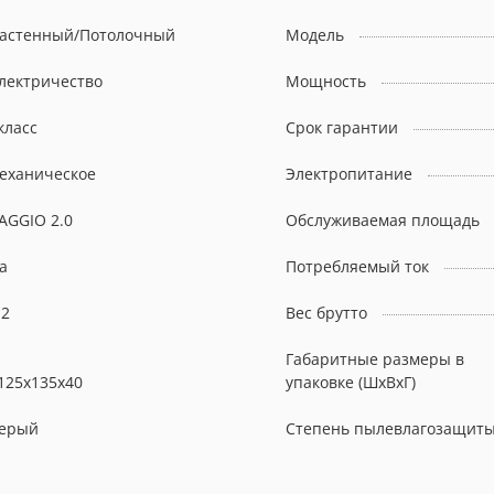
астенный/Потолочный
Модель
лектричество
Мощность
 класс
Срок гарантии
еханическое
Электропитание
AGGIO 2.0
Обслуживаемая площадь
а
Потребляемый ток
.2
Вес брутто
Габаритные размеры в
125x135x40
упаковке (ШxВxГ)
ерый
Степень пылевлагозащит