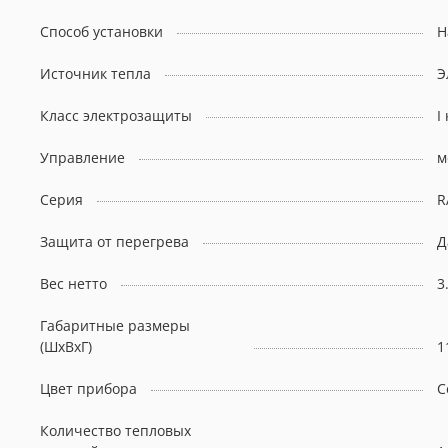
Способ установки
Н
Источник тепла
Э
Класс электрозащиты
I
Управление
м
Серия
R
Защита от перегрева
Д
Вес нетто
3
Габаритные размеры
(ШxВxГ)
1
Цвет прибора
С
Количество тепловых