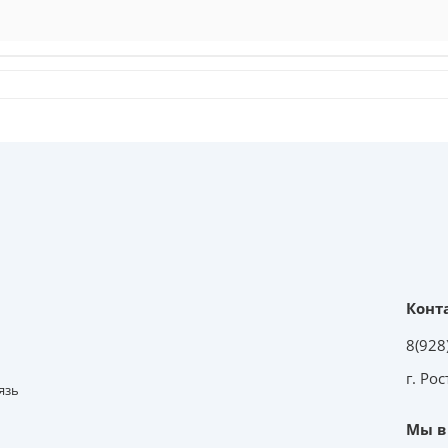
Конт
8(928
г. Ро
язь
Мы в 