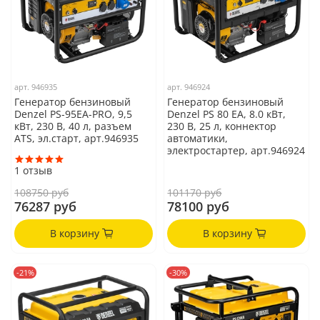
арт.
946935
арт.
946924
Генератор бензиновый
Генератор бензиновый
Denzel PS-95EA-PRO, 9,5
Denzel PS 80 EA, 8.0 кВт,
кВт, 230 В, 40 л, разъем
230 В, 25 л, коннектор
ATS, эл.старт, арт.946935
автоматики,
электростартер, арт.946924
1
отзыв
108750 руб
101170 руб
76287 руб
78100 руб
В корзину
В корзину
-21%
-30%