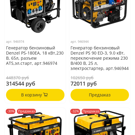
арт.
946974
арт.
946944
Генератор бензиновый
Генератор бензиновый
Denzel PS-180EA, 18 кВт,230
Denzel PS 90 ED-3, 9.0 кВт,
В, 65л, разъем
переключение режима 230
ATS,эл.старт, арт.946974
В/400 В, 25 л,
электростартер, арт.946944
448370 руб
102650 руб
314544 руб
72011 руб
В корзину
Предзаказ
-30%
Предзаказ
-32%
Предзаказ