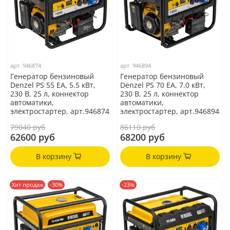
арт.
946874
арт.
946894
Генератор бензиновый
Генератор бензиновый
Denzel PS 55 EA, 5.5 кВт,
Denzel PS 70 EA, 7.0 кВт,
230 В, 25 л, коннектор
230 В, 25 л, коннектор
автоматики,
автоматики,
электростартер, арт.946874
электростартер, арт.946894
79040 руб
86110 руб
62600 руб
68200 руб
В корзину
В корзину
Хит продаж
-30%
-23%