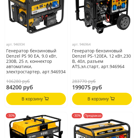
арт.
946934
арт.
946964
Генератор бензиновый
Генератор бензиновый
Denzel PS 90 EA, 9.0 кВт,
Denzel PS-120EA, 12 кВт,230
230В, 25 л, коннектор
В, 40л, разъем
автоматики,
ATS,эл.старт, арт.946964
электростартер, арт.946934
106280 руб
283770 руб
84200 руб
199075 руб
В корзину
В корзину
-30%
-30%
Предзаказ