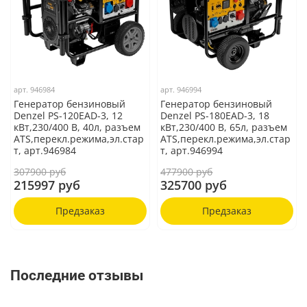
арт.
946984
арт.
946994
Генератор бензиновый
Генератор бензиновый
Denzel PS-120EAD-3, 12
Denzel PS-180EAD-3, 18
кВт,230/400 В, 40л, разъем
кВт,230/400 В, 65л, разъем
ATS,перекл.режима,эл.стар
ATS,перекл.режима,эл.стар
т, арт.946984
т, арт.946994
307900 руб
477900 руб
215997 руб
325700 руб
Предзаказ
Предзаказ
Последние отзывы