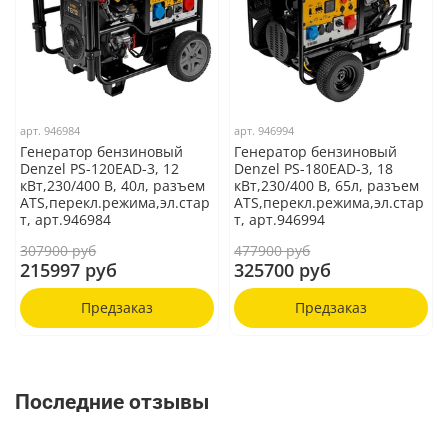
арт.
946984
арт.
946994
Генератор бензиновый
Генератор бензиновый
Denzel PS-120EAD-3, 12
Denzel PS-180EAD-3, 18
кВт,230/400 В, 40л, разъем
кВт,230/400 В, 65л, разъем
ATS,перекл.режима,эл.стар
ATS,перекл.режима,эл.стар
т, арт.946984
т, арт.946994
307900 руб
477900 руб
215997 руб
325700 руб
Предзаказ
Предзаказ
Последние отзывы