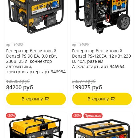
арт.
946934
арт.
946964
Генератор бензиновый
Генератор бензиновый
Denzel PS 90 EA, 9.0 кВт,
Denzel PS-120EA, 12 кВт,230
230В, 25 л, коннектор
В, 40л, разъем
автоматики,
ATS,эл.старт, арт.946964
электростартер, арт.946934
106280 руб
283770 руб
84200 руб
199075 руб
В корзину
В корзину
-30%
-30%
Предзаказ