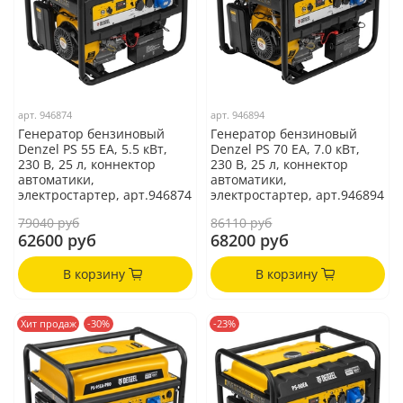
арт.
946874
арт.
946894
Генератор бензиновый
Генератор бензиновый
Denzel PS 55 EA, 5.5 кВт,
Denzel PS 70 EA, 7.0 кВт,
230 В, 25 л, коннектор
230 В, 25 л, коннектор
автоматики,
автоматики,
электростартер, арт.946874
электростартер, арт.946894
79040 руб
86110 руб
62600 руб
68200 руб
В корзину
В корзину
Хит продаж
-30%
-23%