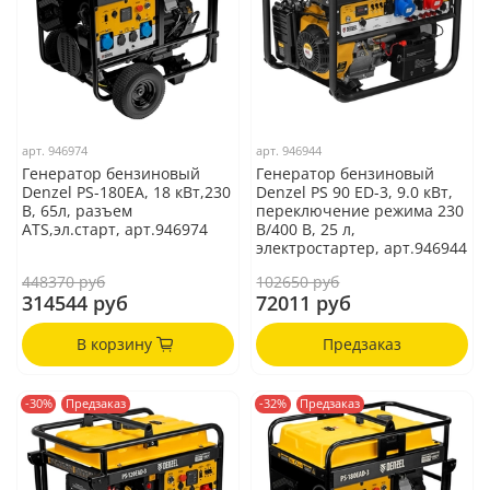
арт.
946974
арт.
946944
Генератор бензиновый
Генератор бензиновый
Denzel PS-180EA, 18 кВт,230
Denzel PS 90 ED-3, 9.0 кВт,
В, 65л, разъем
переключение режима 230
ATS,эл.старт, арт.946974
В/400 В, 25 л,
электростартер, арт.946944
448370 руб
102650 руб
314544 руб
72011 руб
В корзину
Предзаказ
-30%
Предзаказ
-32%
Предзаказ