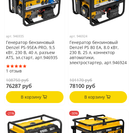
арт.
946935
арт.
946924
Генератор бензиновый
Генератор бензиновый
Denzel PS-95EA-PRO, 9,5
Denzel PS 80 EA, 8.0 кВт,
кВт, 230 В, 40 л, разъем
230 В, 25 л, коннектор
ATS, эл.старт, арт.946935
автоматики,
электростартер, арт.946924
1
отзыв
108750 руб
101170 руб
76287 руб
78100 руб
В корзину
В корзину
-21%
-30%