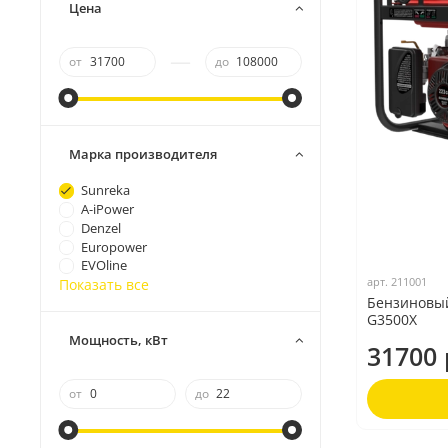
Цена
—
от
до
Марка производителя
Sunreka
A-iPower
Denzel
Europower
EVOline
арт.
211001
Показать все
Бензиновы
G3500X
Мощность, кВт
31700 
от
до