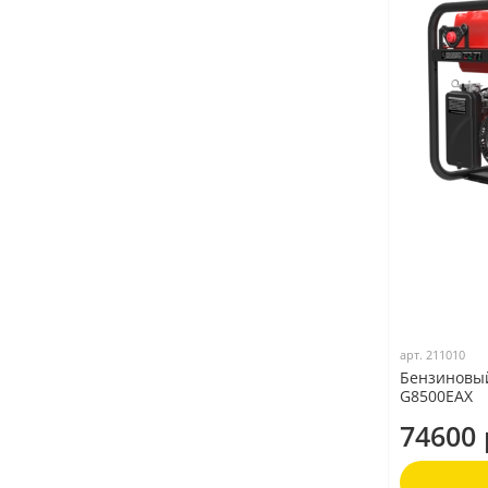
арт.
211010
Бензиновы
G8500EAX
74600 