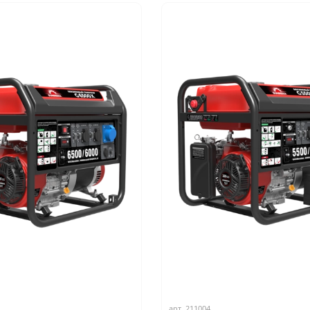
арт.
211004