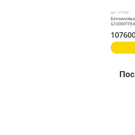
арт.
211028
Бензиновы
G10000TFE
107600
Пос