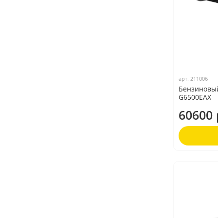
арт.
211006
Бензиновы
G6500EAX
60600 