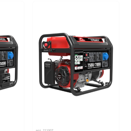
арт.
211007