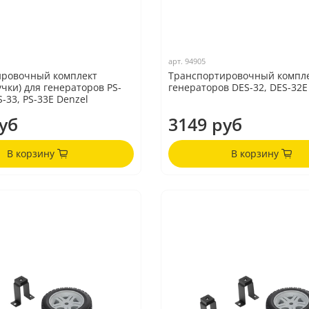
арт.
94905
ировочный комплект
Транспортировочный компле
учки) для генераторов PS-
генераторов DES-32, DES-32E
S-33, PS-33E Denzel
уб
3149 руб
В корзину
В корзину