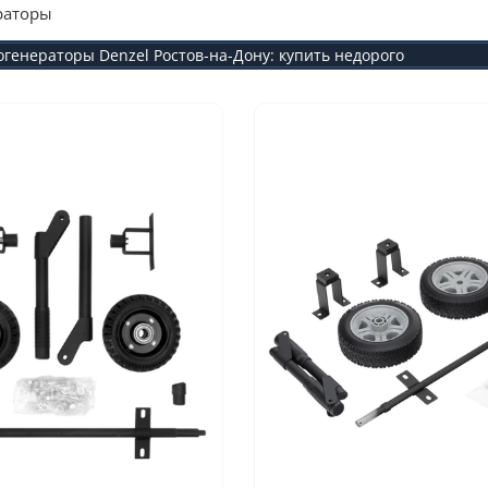
раторы
огенераторы Denzel Ростов-на-Дону: купить недорого