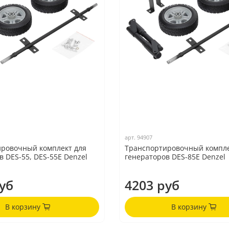
арт.
94907
ровочный комплект для
Транспортировочный компле
в DES-55, DES-55E Denzel
генераторов DES-85E Denzel
уб
4203 руб
В корзину
В корзину