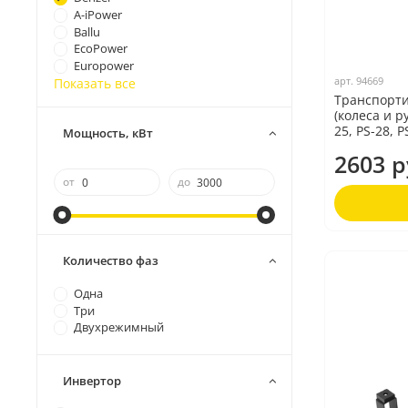
A-iPower
Ballu
EcoPower
Europower
арт.
94669
Показать все
Транспорт
(колеса и р
25, PS-28, P
Мощность, кВт
2603 р
от
до
Количество фаз
Одна
Три
Двухрежимный
Инвертор