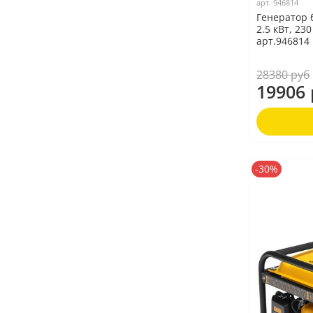
арт.
946814
Генератор 
2.5 кВт, 23
арт.946814
28380 руб
19906 
-30%