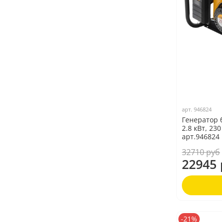
арт.
946824
Генератор 
2.8 кВт, 23
арт.946824
32710 руб
22945 
-21%