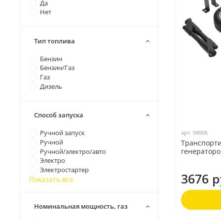
Да
Нет
Тип топлива
Бензин
Бензин/Газ
Газ
Дизель
Способ запуска
Ручной запуск
арт.
94906
Ручной
Транспорти
генераторо
Ручной/электро/авто
Электро
Электростартер
3676 р
Показать все
Номинальная мощность, газ