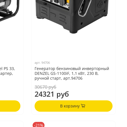
арт.
94706
l PS 33,
Генератор бензиновый инверторный
тартер,
DENZEL GS-1100iF, 1,1 кВт, 230 В,
ручной старт, арт.94706
30670 руб
24321 руб
В корзину
-21%