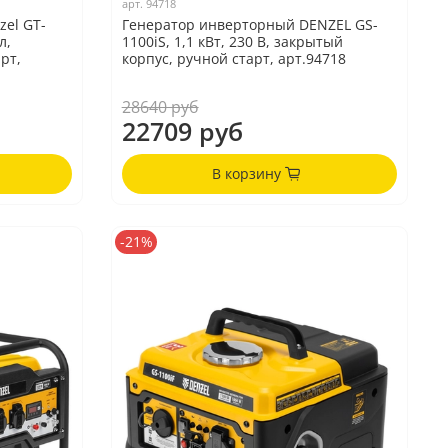
арт.
94718
el GT-
Генератор инверторный DENZEL GS-
л,
1100iS, 1,1 кВт, 230 В, закрытый
рт,
корпус, ручной старт, арт.94718
28640 руб
22709 руб
В корзину
-21%