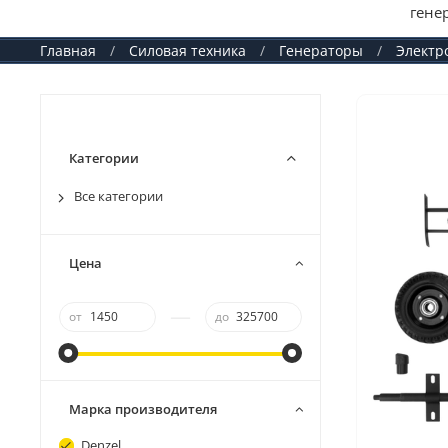
гене
Главная
Силовая техника
Генераторы
Электр
Категории
Все категории
Цена
—
от
до
Марка производителя
Denzel