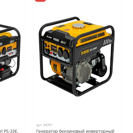
арт.
94707
l PS-33E,
Генератор бензиновый инверторный