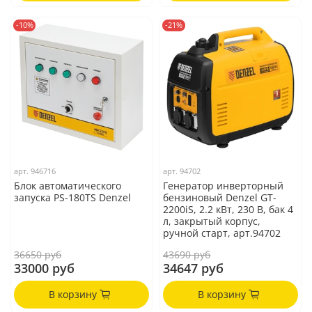
-10%
-21%
арт.
946716
арт.
94702
Блок автоматического
Генератор инверторный
запуска PS-180TS Denzel
бензиновый Denzel GT-
2200iS, 2.2 кВт, 230 В, бак 4
л, закрытый корпус,
ручной старт, арт.94702
36650 руб
43690 руб
33000 руб
34647 руб
В корзину
В корзину