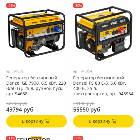
-21%
-30%
арт.
94638
арт.
946954
Генератор бензиновый
Генератор бензиновый
Denzel GE 7900, 6.5 кВт, 220
Denzel PS 80 E-3, 6.6 кВт,
В/50 Гц, 25 л, ручной пуск,
400 В, 25 л,
арт.94638
электростартер, арт.946954
62790 руб
79190 руб
49794 руб
55550 руб
В корзину
В корзину
-11%
-21%