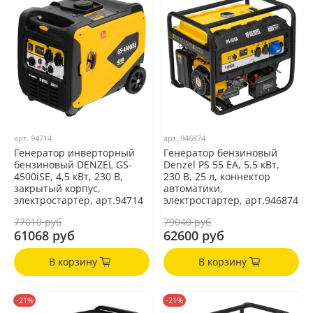
арт.
94714
арт.
946874
Генератор инверторный
Генератор бензиновый
бензиновый DENZEL GS-
Denzel PS 55 EA, 5.5 кВт,
4500iSE, 4,5 кВт, 230 В,
230 В, 25 л, коннектор
закрытый корпус,
автоматики,
электростартер, арт.94714
электростартер, арт.946874
77010 руб
79040 руб
61068 руб
62600 руб
В корзину
В корзину
-21%
-21%