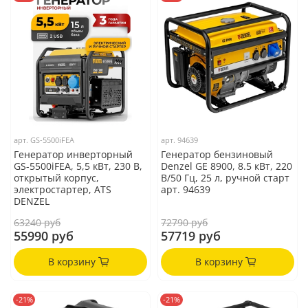
арт.
GS-5500iFEA
арт.
94639
Генератор инверторный
Генератор бензиновый
GS-5500iFEA, 5,5 кВт, 230 В,
Denzel GE 8900, 8.5 кВт, 220
открытый корпус,
В/50 Гц, 25 л, ручной старт
электростартер, ATS
арт. 94639
DENZEL
63240 руб
72790 руб
55990 руб
57719 руб
В корзину
В корзину
-21%
-21%