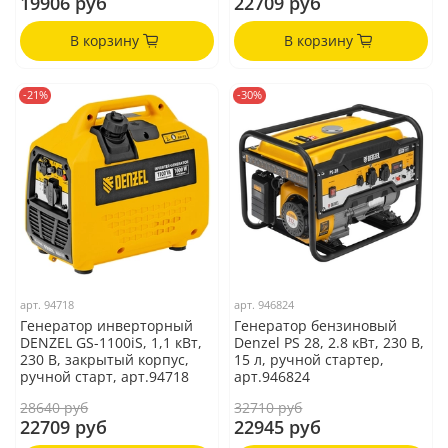
19906 руб
22709 руб
В корзину
В корзину
-21%
-30%
арт.
94718
арт.
946824
Генератор инверторный
Генератор бензиновый
DENZEL GS-1100iS, 1,1 кВт,
Denzel PS 28, 2.8 кВт, 230 В,
230 В, закрытый корпус,
15 л, ручной стартер,
ручной старт, арт.94718
арт.946824
28640 руб
32710 руб
22709 руб
22945 руб