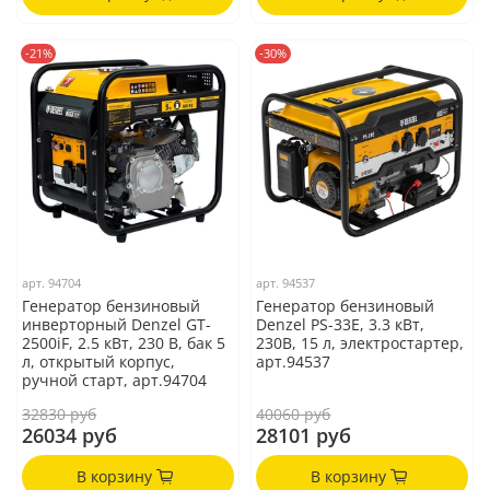
-21%
-30%
арт.
94704
арт.
94537
Генератор бензиновый
Генератор бензиновый
инверторный Denzel GT-
Denzel PS-33E, 3.3 кВт,
2500iF, 2.5 кВт, 230 В, бак 5
230В, 15 л, электростартер,
л, открытый корпус,
арт.94537
ручной старт, арт.94704
32830 руб
40060 руб
26034 руб
28101 руб
В корзину
В корзину