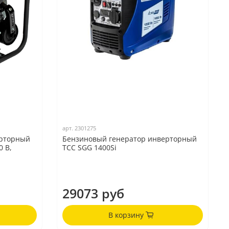
арт.
2301275
ерторный
Бензиновый генератор инверторный
0 В,
ТСС SGG 1400Si
29073 руб
В корзину