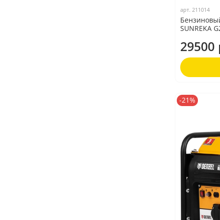
арт.
211014
Бензиновы
SUNREKA G
29500 
-21%