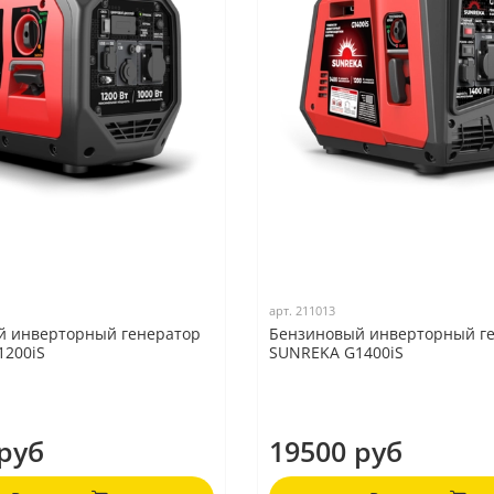
арт.
211013
й инверторный генератор
Бензиновый инверторный г
1200iS
SUNREKA G1400iS
руб
19500 руб