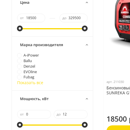
Цена
—
от
до
Марка производителя
A-iPower
Ballu
Denzel
EVOline
Fubag
арт.
211030
Показать все
Бензиновы
SUNREKA G
Мощность, кВт
от
до
18500 