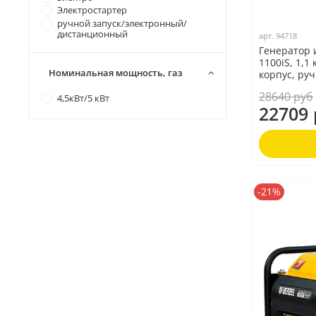
Электростартер
ручной запуск/электронный/
дистанционный
арт.
94718
Генератор 
1100iS, 1,1
Номинальная мощность, газ
корпус, руч
28640 руб
4,5кВт/5 кВт
22709 
-21%