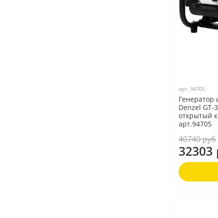
арт.
94705
Генератор
Denzel GT-35
открытый к
арт.94705
40740 руб
32303 