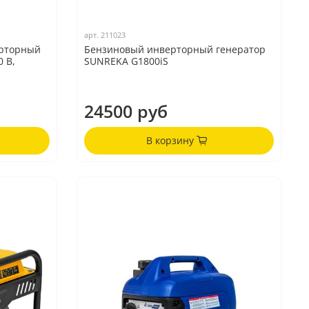
арт.
211023
ерторный
Бензиновый инверторный генератор
0 В,
SUNREKA G1800iS
24500 руб
В корзину