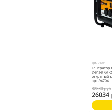
арт.
94704
Генератор
Denzel GT-25
открытый к
арт.94704
32830 руб
26034 