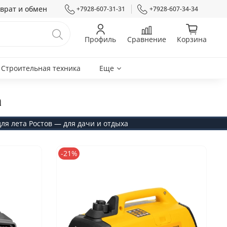
врат и обмен
+7928-607-31-31
+7928-607-34-34
Профиль
Сравнение
Корзина
Строительная техника
Еще
а
я лета Ростов — для дачи и отдыха
-21%