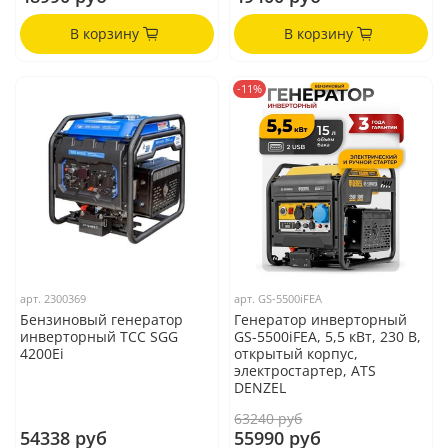
В корзину
В корзину
-11%
арт.
2300369
арт.
GS-5500iFEA
Бензиновый генератор
Генератор инверторный
инверторный ТСС SGG
GS-5500iFEA, 5,5 кВт, 230 В,
4200Ei
открытый корпус,
электростартер, ATS
DENZEL
63240 руб
54338 руб
55990 руб