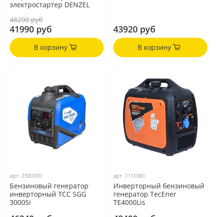
электростартер DENZEL
48290 руб
41990 руб
43920 руб
В корзину
В корзину
арт.
2300370
арт.
1110381
Бензиновый генератор
Инверторный бензиновый
инверторный ТСС SGG
генератор TecEner
3000Si
TE4000Lis