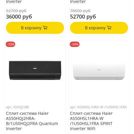
Inverter
Inverter
52700 руб
78600 руб
36000 руб
52700 руб
В корзину
В корзину
-33%
-34%
арт.
ASHQJ18B
арт.
AS50HSL1HRA-W /1U50HSL1FRA
Сплит-система Haier
Сплит-система Haier
AS50HQJ2HRA-
AS50HSL1HRA-W
B/1U50HQJ2FRA Quantum
/1U50HSL1FRA SPIRIT
Inverter
Inverter WiFi