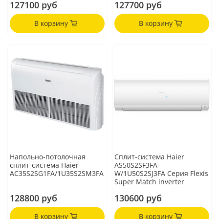
127100 руб
127700 руб
В корзину
В корзину
Напольно-потолочная
Сплит-система Haier
сплит-система Haier
AS50S2SF3FA-
AC35S2SG1FA/1U35S2SM3FA
W/1U50S2SJ3FA Серия Flexis
Super Match inverter
128800 руб
130600 руб
В корзину
В корзину