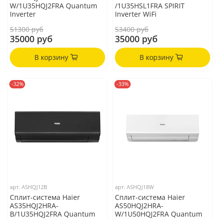
W/1U35HQJ2FRA Quantum
/1U35HSL1FRA SPIRIT
Inverter
Inverter WiFi
51300 руб
53400 руб
35000 руб
35000 руб
В корзину
В корзину
-32%
-33%
арт.
ASHQJ12B
арт.
ASHQJ18W
Сплит-система Haier
Сплит-система Haier
AS35HQJ2HRA-
AS50HQJ2HRA-
B/1U35HQJ2FRA Quantum
W/1U50HQJ2FRA Quantum