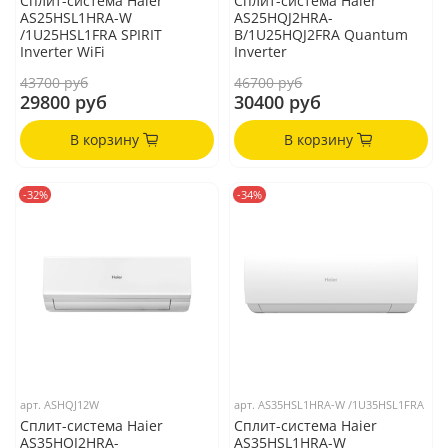
Сплит-система Haier
Сплит-система Haier
AS25HSL1HRA-W
AS25HQJ2HRA-
/1U25HSL1FRA SPIRIT
B/1U25HQJ2FRA Quantum
Inverter WiFi
Inverter
43700 руб
46700 руб
29800 руб
30400 руб
В корзину
В корзину
-32%
-34%
арт.
ASHQJ12W
арт.
AS35HSL1HRA-W /1U35HSL1FRA
Сплит-система Haier
Сплит-система Haier
AS35HQJ2HRA-
AS35HSL1HRA-W