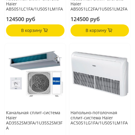
Haier
Haier
AB50S1LC1FA/1U50S1LM1FA
AB50S1LC2FA/1U50S1LM2FA
124500 руб
124500 руб
В корзину
В корзину
Канальная сплит-система
Напольно-потолочная
Haier
сплит-система Haier
AD35S2SM3FA/1U35S2SM3F
AC50S1LG1FA/1U50S1LM1FA
A