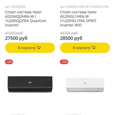
арт.
ASHQJ07W
арт.
AS20HSL1HRA-W /1U20HSL1FRA
Сплит-система Haier
Сплит-система Haier
AS20HQJ2HRA-W /
AS20HSL1HRA-W
1U20HQJ2FRA Quantum
/1U20HSL1FRA SPIRIT
Inverter
Inverter WiFi
41200 руб
43700 руб
27500 руб
28500 руб
В корзину
В корзину
-34%
-34%