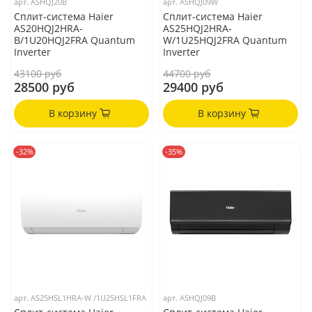
арт.
ASHQJ20B
арт.
ASHQJ09W
Сплит-система Haier
Сплит-система Haier
AS20HQJ2HRA-
AS25HQJ2HRA-
B/1U20HQJ2FRA Quantum
W/1U25HQJ2FRA Quantum
Inverter
Inverter
43100 руб
44700 руб
28500 руб
29400 руб
В корзину
В корзину
-32%
-35%
арт.
AS25HSL1HRA-W /1U25HSL1FRA
арт.
ASHQJ09B