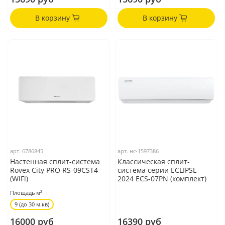
В корзину
В корзину
арт.
6786845
арт.
нс-1597386
Настенная сплит-система
Классическая сплит-
Rovex City PRO RS-09CST4
система серии ECLIPSE
(WiFi)
2024 ECS-07PN (комплект)
Площадь м²
9 (до 30 м.кв)
16000 руб
16390 руб