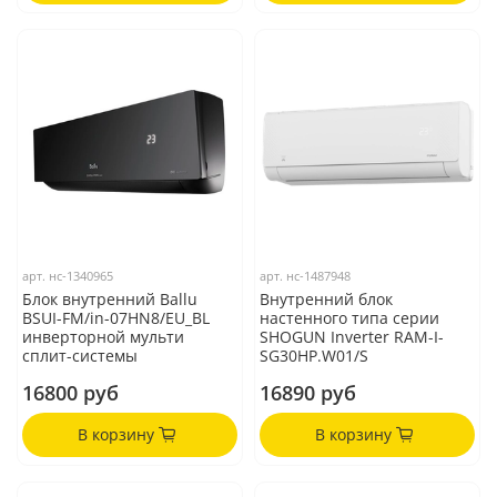
арт.
нс-1340965
арт.
нс-1487948
Блок внутренний Ballu
Внутренний блок
BSUI-FM/in-07HN8/EU_BL
настенного типа серии
инверторной мульти
SHOGUN Inverter RAM-I-
сплит-системы
SG30HP.W01/S
16800 руб
16890 руб
В корзину
В корзину