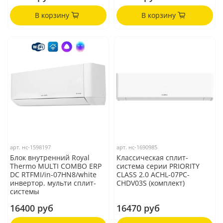
В корзину
В корзину
арт.
нс-1598197
арт.
нс-1690985
Блок внутренний Royal
Классическая сплит-
Thermo MULTI COMBO ERP
система серии PRIORITY
DC RTFMI/in-07HN8/white
CLASS 2.0 ACHL-07PC-
инвертор. мульти сплит-
CHDV03S (комплект)
системы
16400 руб
16470 руб