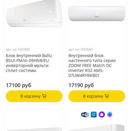
арт.
нс-1247892
арт.
нс-1597640
Блок внутренний Ballu
Внутренний блок
BSUI-FM/in-09HN8/EU
настенного типа серии
инверторной мульти
ZOOM FREE Match DC
сплит-системы
Inverter R32 AMS-
07UW4RYRKB01
17100 руб
17190 руб
В корзину
В корзину