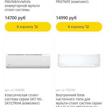
FMI/N8/In/white
PR07NPZ (комплект)
инверторной мульти
сплит-системы
14700 руб
14990 руб
В корзину
В корзину
арт.
нс-1693084
арт.
нс-1525701
Классическая сплит-
Внутренний блок
система серии SKY XG-
настенного типа для
SKY27RHA (комплект)
мульти-сплит систем серии