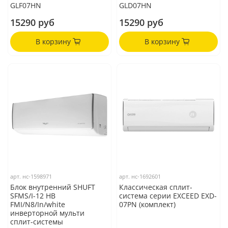
GLF07HN
GLD07HN
15290 руб
15290 руб
В корзину
В корзину
арт.
нс-1598971
арт.
нс-1692601
Блок внутренний SHUFT
Классическая сплит-
SFMS/I-12 HB
система серии EXCEED EXD-
FMI/N8/In/white
07PN (комплект)
инверторной мульти
сплит-системы