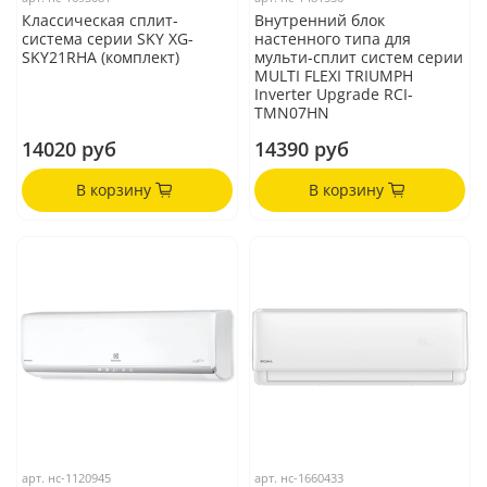
Классическая сплит-
Внутренний блок
система серии SKY XG-
настенного типа для
SKY21RHA (комплект)
мульти-сплит систем серии
MULTI FLEXI TRIUMPH
Inverter Upgrade RCI-
TMN07HN
14020 руб
14390 руб
В корзину
В корзину
арт.
нс-1120945
арт.
нс-1660433