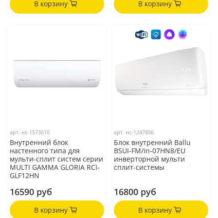
В корзину
В корзину
арт.
нс-1573610
арт.
нс-1247856
Внутренний блок
Блок внутренний Ballu
настенного типа для
BSUI-FM/in-07HN8/EU
мульти-сплит систем серии
инверторной мульти
MULTI GAMMA GLORIA RCI-
сплит-системы
GLF12HN
16590 руб
16800 руб
В корзину
В корзину