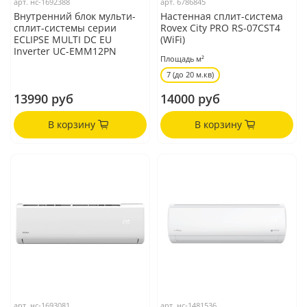
арт.
нс-1692388
арт.
6786845
Внутренний блок мульти-
Настенная сплит-система
сплит-системы серии
Rovex City PRO RS-07CST4
ECLIPSE MULTI DC EU
(WiFi)
Inverter UC-EMM12PN
Площадь м²
7 (до 20 м.кв)
13990 руб
14000 руб
В корзину
В корзину
арт.
нс-1693081
арт.
нс-1481536