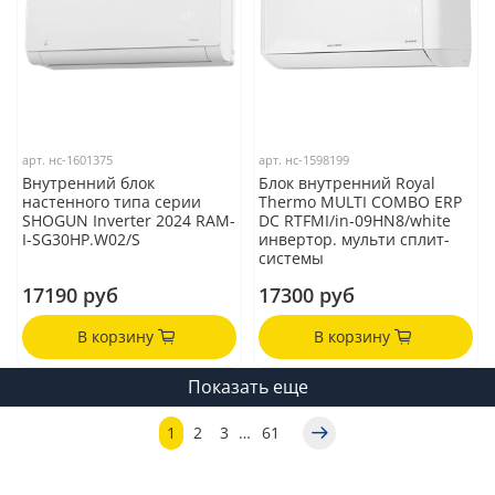
арт.
нс-1601375
арт.
нс-1598199
Внутренний блок
Блок внутренний Royal
настенного типа серии
Thermo MULTI COMBO ERP
SHOGUN Inverter 2024 RAM-
DC RTFMI/in-09HN8/white
I-SG30HP.W02/S
инвертор. мульти сплит-
системы
17190 руб
17300 руб
В корзину
В корзину
Показать еще
1
2
3
…
61