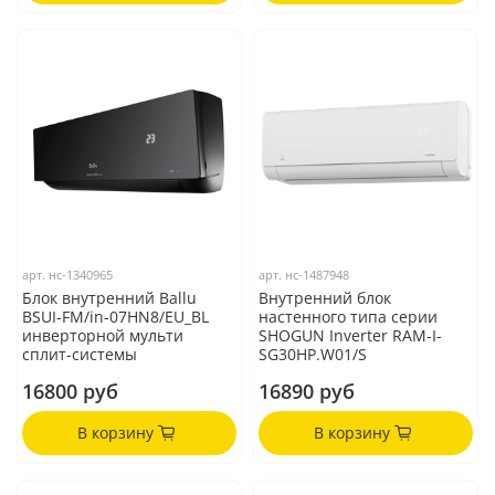
арт.
нс-1340965
арт.
нс-1487948
Блок внутренний Ballu
Внутренний блок
BSUI-FM/in-07HN8/EU_BL
настенного типа серии
инверторной мульти
SHOGUN Inverter RAM-I-
сплит-системы
SG30HP.W01/S
16800 руб
16890 руб
В корзину
В корзину