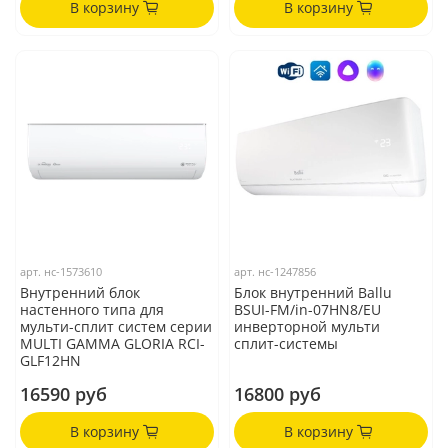
В корзину
В корзину
арт.
нс-1573610
арт.
нс-1247856
Внутренний блок
Блок внутренний Ballu
настенного типа для
BSUI-FM/in-07HN8/EU
мульти-сплит систем серии
инверторной мульти
MULTI GAMMA GLORIA RCI-
сплит-системы
GLF12HN
16590 руб
16800 руб
В корзину
В корзину