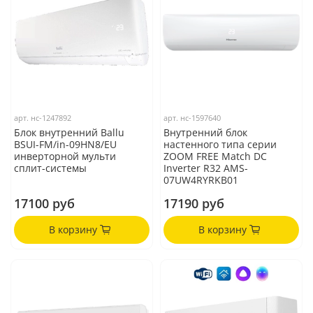
арт.
нс-1247892
арт.
нс-1597640
Блок внутренний Ballu
Внутренний блок
BSUI-FM/in-09HN8/EU
настенного типа серии
инверторной мульти
ZOOM FREE Match DC
сплит-системы
Inverter R32 AMS-
07UW4RYRKB01
17100 руб
17190 руб
В корзину
В корзину