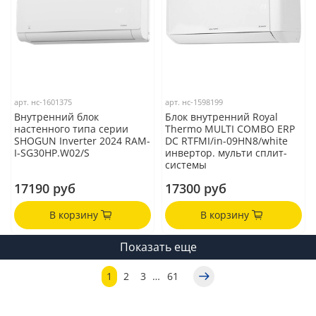
арт.
нс-1601375
арт.
нс-1598199
Внутренний блок
Блок внутренний Royal
настенного типа серии
Thermo MULTI COMBO ERP
SHOGUN Inverter 2024 RAM-
DC RTFMI/in-09HN8/white
I-SG30HP.W02/S
инвертор. мульти сплит-
системы
17190 руб
17300 руб
В корзину
В корзину
Показать еще
1
2
3
…
61