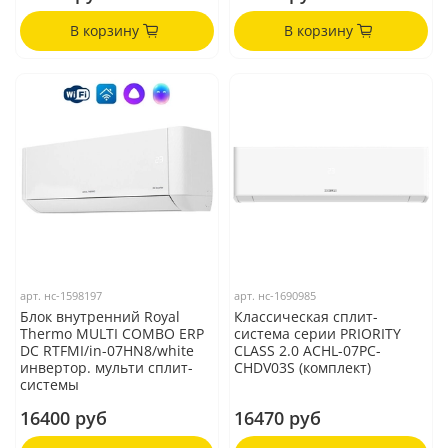
В корзину
В корзину
арт.
нс-1598197
арт.
нс-1690985
Блок внутренний Royal
Классическая сплит-
Thermo MULTI COMBO ERP
система серии PRIORITY
DC RTFMI/in-07HN8/white
CLASS 2.0 ACHL-07PC-
инвертор. мульти сплит-
CHDV03S (комплект)
системы
16400 руб
16470 руб