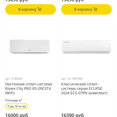
В корзину
В корзину
арт.
6786845
арт.
нс-1597386
Настенная сплит-система
Классическая сплит-
Rovex City PRO RS-09CST4
система серии ECLIPSE
(WiFi)
2024 ECS-07PN (комплект)
Площадь м²
9 (до 30 м.кв)
16000 руб
16390 руб