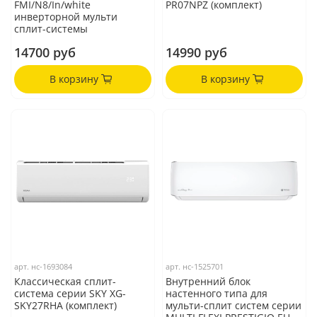
FMI/N8/In/white
PR07NPZ (комплект)
инверторной мульти
сплит-системы
14700 руб
14990 руб
В корзину
В корзину
арт.
нс-1693084
арт.
нс-1525701
Классическая сплит-
Внутренний блок
система серии SKY XG-
настенного типа для
SKY27RHA (комплект)
мульти-сплит систем серии