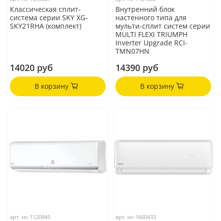
Классическая сплит-
Внутренний блок
система серии SKY XG-
настенного типа для
SKY21RHA (комплект)
мульти-сплит систем серии
MULTI FLEXI TRIUMPH
Inverter Upgrade RCI-
TMN07HN
14020 руб
14390 руб
В корзину
В корзину
арт.
нс-1120945
арт.
нс-1660433