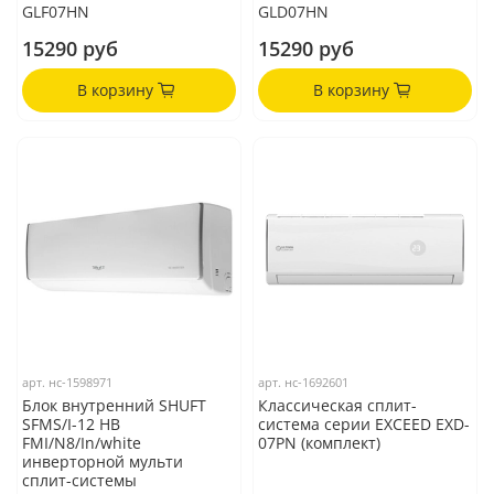
GLF07HN
GLD07HN
15290 руб
15290 руб
В корзину
В корзину
арт.
нс-1598971
арт.
нс-1692601
Блок внутренний SHUFT
Классическая сплит-
SFMS/I-12 HB
система серии EXCEED EXD-
FMI/N8/In/white
07PN (комплект)
инверторной мульти
сплит-системы