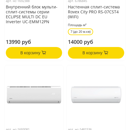
арт.
нс-1692388
арт.
6786845
Внутренний блок мульти-
Настенная сплит-система
сплит-системы серии
Rovex City PRO RS-07CST4
ECLIPSE MULTI DC EU
(WiFi)
Inverter UC-EMM12PN
Площадь м²
7 (до 20 м.кв)
13990 руб
14000 руб
В корзину
В корзину
арт.
нс-1693081
арт.
нс-1481536