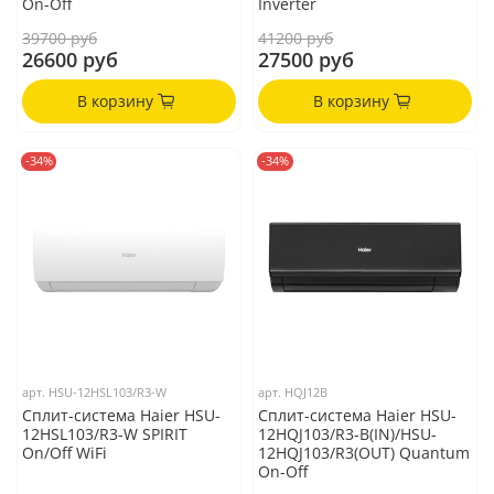
On-Off
Inverter
39700 руб
41200 руб
26600 руб
27500 руб
В корзину
В корзину
-34%
-34%
арт.
HSU-12HSL103/R3-W
арт.
HQJ12B
Сплит-система Haier HSU-
Сплит-система Haier HSU-
12HSL103/R3-W SPIRIT
12HQJ103/R3-B(IN)/HSU-
On/Off WiFi
12HQJ103/R3(OUT) Quantum
On-Off