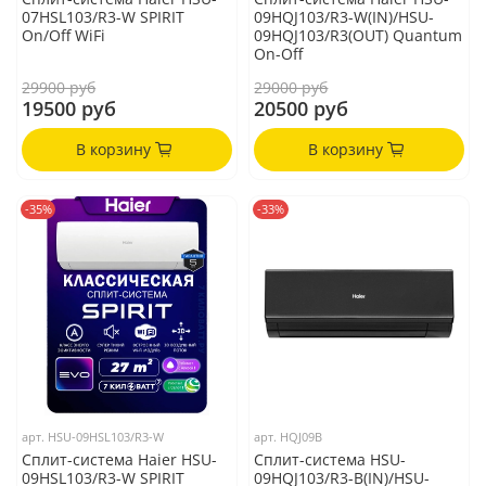
07HSL103/R3-W SPIRIT
09HQJ103/R3-W(IN)/HSU-
On/Off WiFi
09HQJ103/R3(OUT) Quantum
On-Off
29900 руб
29000 руб
19500 руб
20500 руб
В корзину
В корзину
-35%
-33%
арт.
HSU-09HSL103/R3-W
арт.
HQJ09B
Сплит-система Haier HSU-
Сплит-система HSU-
09HSL103/R3-W SPIRIT
09HQJ103/R3-B(IN)/HSU-