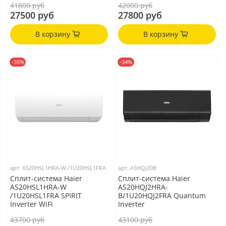
41800 руб
42000 руб
27500 руб
27800 руб
В корзину
В корзину
-35%
-34%
арт.
AS20HSL1HRA-W /1U20HSL1FRA
арт.
ASHQJ20B
Сплит-система Haier
Сплит-система Haier
AS20HSL1HRA-W
AS20HQJ2HRA-
/1U20HSL1FRA SPIRIT
B/1U20HQJ2FRA Quantum
Inverter WiFi
Inverter
43700 руб
43100 руб