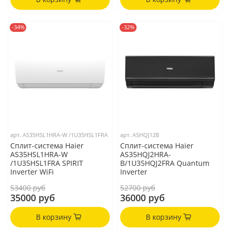
-34%
-32%
арт.
AS35HSL1HRA-W /1U35HSL1FRA
арт.
ASHQJ12B
Сплит-система Haier
Сплит-система Haier
AS35HSL1HRA-W
AS35HQJ2HRA-
/1U35HSL1FRA SPIRIT
B/1U35HQJ2FRA Quantum
Inverter WiFi
Inverter
53400 руб
52700 руб
35000 руб
36000 руб
В корзину
В корзину