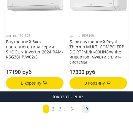
арт.
нс-1601375
арт.
нс-1598199
Внутренний блок
Блок внутренний Royal
настенного типа серии
Thermo MULTI COMBO ERP
SHOGUN Inverter 2024 RAM-
DC RTFMI/in-09HN8/white
I-SG30HP.W02/S
инвертор. мульти сплит-
системы
17190 руб
17300 руб
В корзину
В корзину
Показать еще
1
2
3
…
61