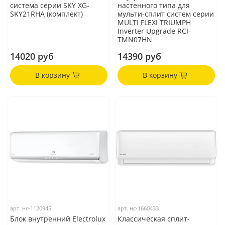
система серии SKY XG-
настенного типа для
SKY21RHA (комплект)
мульти-сплит систем серии
MULTI FLEXI TRIUMPH
Inverter Upgrade RCI-
TMN07HN
14020 руб
14390 руб
В корзину
В корзину
арт.
нс-1120945
арт.
нс-1660433
Блок внутренний Electrolux
Классическая сплит-