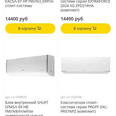
EACS/I-07 HP FMI/N3_ERP/in
система серии EXTRAFORCE
сплит-системы
2024 XG-EFD21RHA
(комплект)
14400 руб
14490 руб
В корзину
В корзину
арт.
нс-1598970
арт.
нс-1602046
Блок внутренний SHUFT
Классическая сплит-
SFMS/I-09 HB
система серии PROFF ZAC-
FMI/N8/In/white
PR07NPZ (комплект)
инверторной мульти