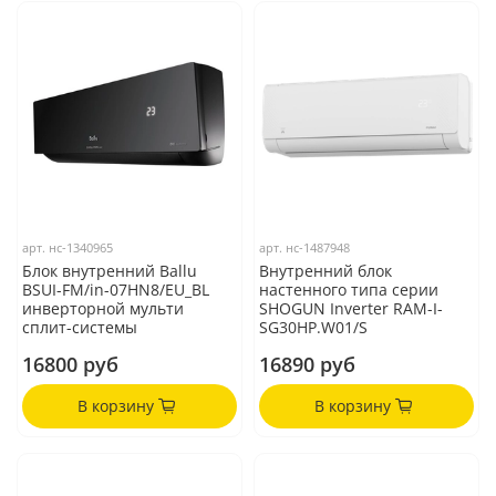
арт.
нс-1340965
арт.
нс-1487948
Блок внутренний Ballu
Внутренний блок
BSUI-FM/in-07HN8/EU_BL
настенного типа серии
инверторной мульти
SHOGUN Inverter RAM-I-
сплит-системы
SG30HP.W01/S
16800 руб
16890 руб
В корзину
В корзину