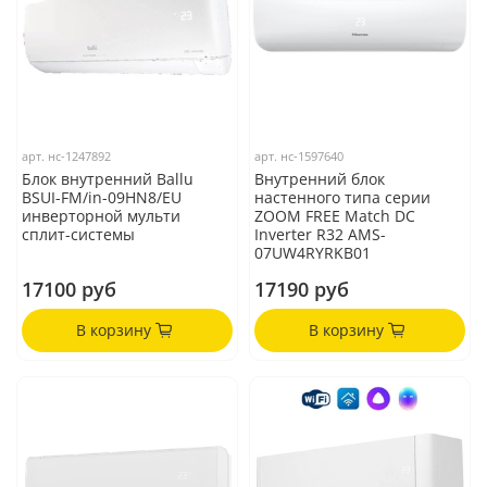
арт.
нс-1247892
арт.
нс-1597640
Блок внутренний Ballu
Внутренний блок
BSUI-FM/in-09HN8/EU
настенного типа серии
инверторной мульти
ZOOM FREE Match DC
сплит-системы
Inverter R32 AMS-
07UW4RYRKB01
17100 руб
17190 руб
В корзину
В корзину