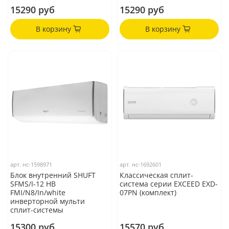
15290 руб
15290 руб
В корзину
В корзину
арт.
нс-1598971
арт.
нс-1692601
Блок внутренний SHUFT
Классическая сплит-
SFMS/I-12 HB
система серии EXCEED EXD-
FMI/N8/In/white
07PN (комплект)
инверторной мульти
сплит-системы
15300 руб
15570 руб