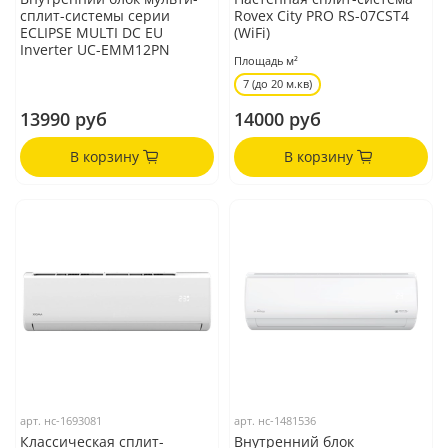
сплит-системы серии
Rovex City PRO RS-07CST4
ECLIPSE MULTI DC EU
(WiFi)
Inverter UC-EMM12PN
Площадь м²
7 (до 20 м.кв)
13990 руб
14000 руб
В корзину
В корзину
арт.
нс-1693081
арт.
нс-1481536
Классическая сплит-
Внутренний блок