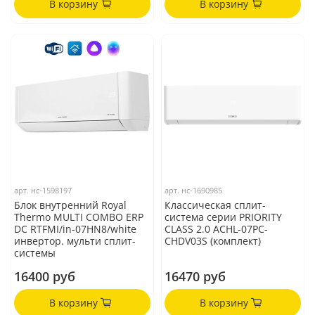
В корзину
В корзину
арт.
нс-1598197
арт.
нс-1690985
Блок внутренний Royal
Классическая сплит-
Thermo MULTI COMBO ERP
система серии PRIORITY
DC RTFMI/in-07HN8/white
CLASS 2.0 ACHL-07PC-
инвертор. мульти сплит-
CHDV03S (комплект)
системы
16400 руб
16470 руб
В корзину
В корзину