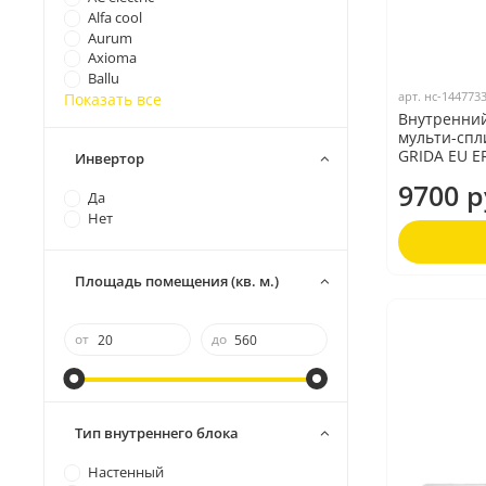
Alfa cool
Aurum
Axioma
Ballu
арт.
нс-144773
Показать все
Внутренний
мульти-спл
GRIDA EU E
Инвертор
9700 р
Да
Нет
Площадь помещения (кв. м.)
от
до
Тип внутреннего блока
Настенный