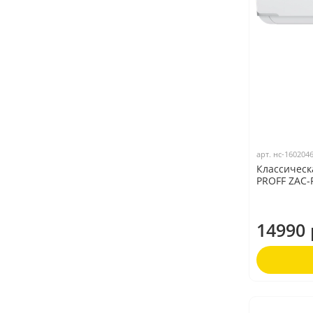
арт.
нс-160204
Классическ
PROFF ZAC-
14990 