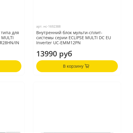
арт.
нс-1692388
 типа для
Внутренний блок мульти-сплит-
 MULTI
системы серии ECLIPSE MULTI DC EU
GR28HN/IN
Inverter UC-EMM12PN
13990 руб
В корзину