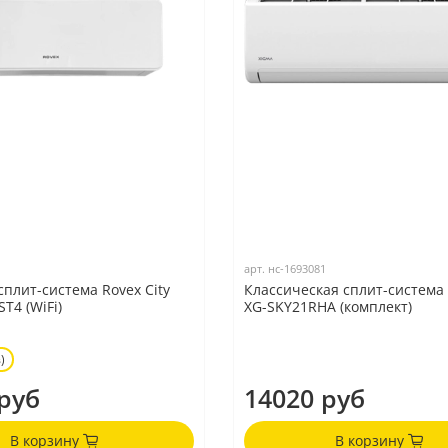
арт.
нс-1693081
сплит-система Rovex City
Классическая сплит-система
T4 (WiFi)
XG-SKY21RHA (комплект)
)
руб
14020 руб
В корзину
В корзину