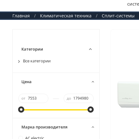
сист
Главная
Климатическая техника
Сплит-системы
Категории
Все категории
Цена
—
от
до
Марка производителя
AC electric