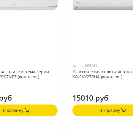
6
арт.
нс-1693084
ая сплит-система серии
Классическая сплит-система
PR07NPZ (комплект)
XG-SKY27RHA (комплект)
руб
15010 руб
В корзину
В корзину