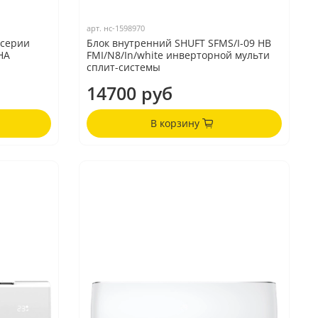
арт.
нс-1598970
 серии
Блок внутренний SHUFT SFMS/I-09 HB
HA
FMI/N8/In/white инверторной мульти
сплит-системы
14700 руб
В корзину