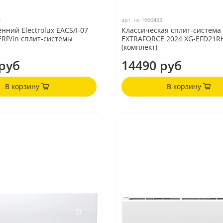
5
арт.
нс-1660433
нний Electrolux EACS/I-07
Классическая сплит-система
ERP/in сплит-системы
EXTRAFORCE 2024 XG-EFD21R
(комплект)
руб
14490 руб
В корзину
В корзину