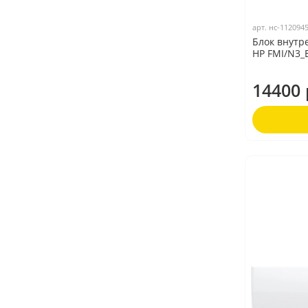
арт.
нс-112094
Блок внутре
HP FMI/N3_
14400 