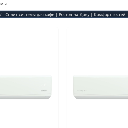
емы
Сплит-системы для кафе | Ростов-на-Дону | Комфорт гостей