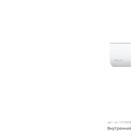
арт.
нс-157360
Внутренний