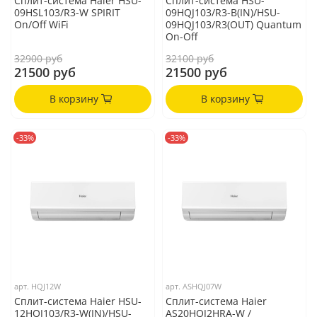
Сплит-система Haier HSU-
Сплит-система HSU-
09HSL103/R3-W SPIRIT
09HQJ103/R3-B(IN)/HSU-
On/Off WiFi
09HQJ103/R3(OUT) Quantum
On-Off
32900 руб
32100 руб
21500 руб
21500 руб
В корзину
В корзину
-33%
-33%
арт.
HQJ12W
арт.
ASHQJ07W
Сплит-система Haier HSU-
Сплит-система Haier
12HQJ103/R3-W(IN)/HSU-
AS20HQJ2HRA-W /