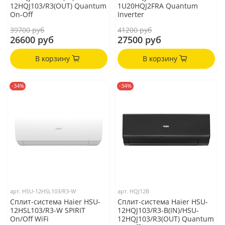
12HQJ103/R3(OUT) Quantum
1U20HQJ2FRA Quantum
On-Off
Inverter
39700 руб
41200 руб
26600 руб
27500 руб
В корзину
В корзину
-34%
-34%
арт.
HSU-12HSL103/R3-W
арт.
HQJ12B
Сплит-система Haier HSU-
Сплит-система Haier HSU-
12HSL103/R3-W SPIRIT
12HQJ103/R3-B(IN)/HSU-
On/Off WiFi
12HQJ103/R3(OUT) Quantum