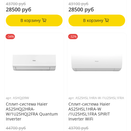
43700 руб
43100 руб
28500 руб
28500 руб
В корзину
В корзину
-34%
-32%
арт.
ASHQJ09W
арт.
AS25HSL1HRA-W /1U25HSL1FRA
Сплит-система Haier
Сплит-система Haier
AS25HQJ2HRA-
AS25HSL1HRA-W
W/1U25HQJ2FRA Quantum
/1U25HSL1FRA SPIRIT
Inverter
Inverter WiFi
44700 руб
43700 руб