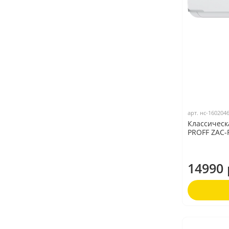
арт.
нс-160204
Классическ
PROFF ZAC-
14990 