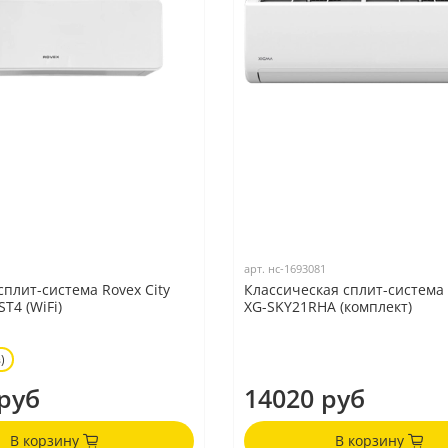
арт.
нс-1693081
сплит-система Rovex City
Классическая сплит-система
T4 (WiFi)
XG-SKY21RHA (комплект)
)
руб
14020 руб
В корзину
В корзину