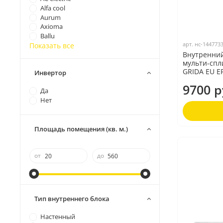
Alfa cool
Aurum
Axioma
Ballu
арт.
нс-144773
Показать все
Внутренний
мульти-спл
GRIDA EU E
Инвертор
9700 р
Да
Нет
Площадь помещения (кв. м.)
от
до
Тип внутреннего блока
Настенный