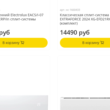
5
арт.
нс-1660433
нний Electrolux EACS/I-07
Классическая сплит-система
ERP/in сплит-системы
EXTRAFORCE 2024 XG-EFD21R
(комплект)
руб
14490 руб
В корзину
В корзину