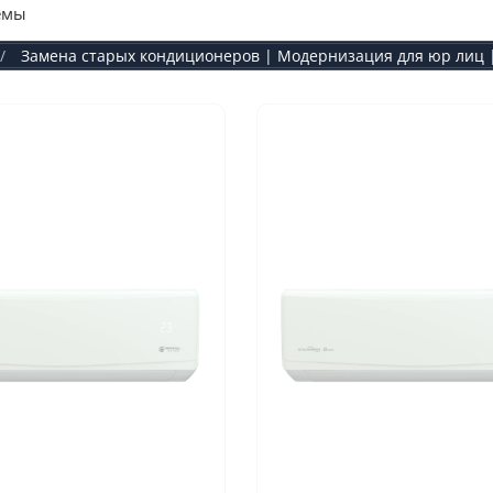
емы
Замена старых кондиционеров | Модернизация для юр лиц |