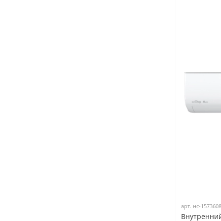
арт.
нс-157360
Внутренний