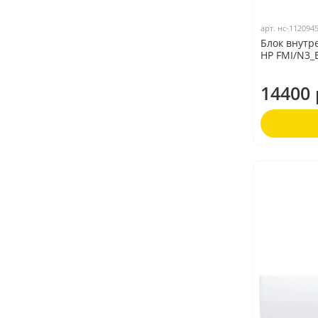
арт.
нс-112094
Блок внутре
HP FMI/N3_
14400 