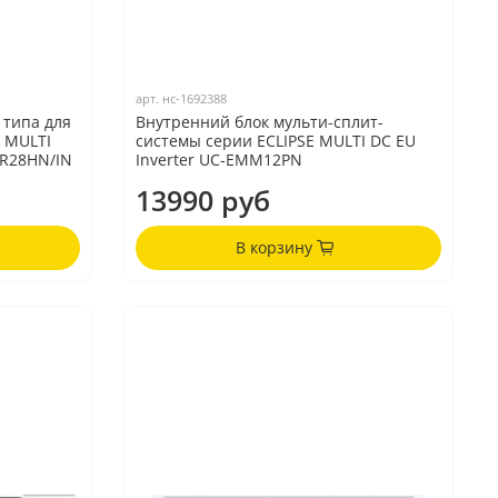
арт.
нс-1692388
 типа для
Внутренний блок мульти-сплит-
 MULTI
системы серии ECLIPSE MULTI DC EU
GR28HN/IN
Inverter UC-EMM12PN
13990 руб
В корзину