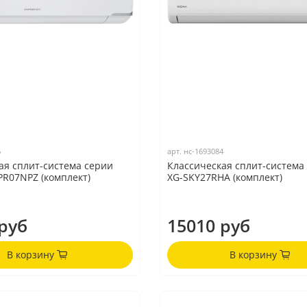
6
арт.
нс-1693084
ая сплит-система серии
Классическая сплит-система
PR07NPZ (комплект)
XG-SKY27RHA (комплект)
руб
15010 руб
В корзину
В корзину