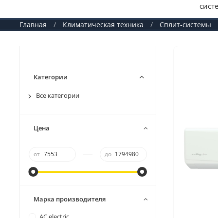
сист
Главная
Климатическая техника
Сплит-системы
Категории
Все категории
Цена
—
от
до
Марка производителя
AC electric