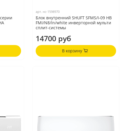
арт.
нс-1598970
 серии
Блок внутренний SHUFT SFMS/I-09 HB
HA
FMI/N8/In/white инверторной мульти
сплит-системы
14700 руб
В корзину