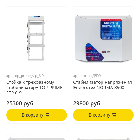
арт.
top_prime_stp_6-9
арт.
norma_3500
Стойка к трехфазному
Стабилизатор напряжения
стабилизатору TOP-PRIME
Энерготех NORMA 3500
STP 6-9
25300 руб
29800 руб
В корзину
В корзину