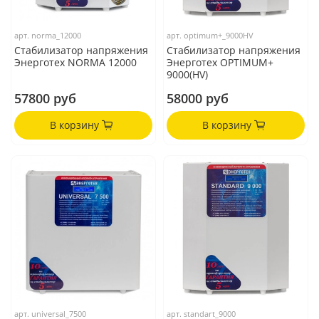
арт.
norma_12000
арт.
optimum+_9000HV
Стабилизатор напряжения
Стабилизатор напряжения
Энерготех NORMA 12000
Энерготех OPTIMUM+
9000(HV)
57800 руб
58000 руб
В корзину
В корзину
арт.
universal_7500
арт.
standart_9000