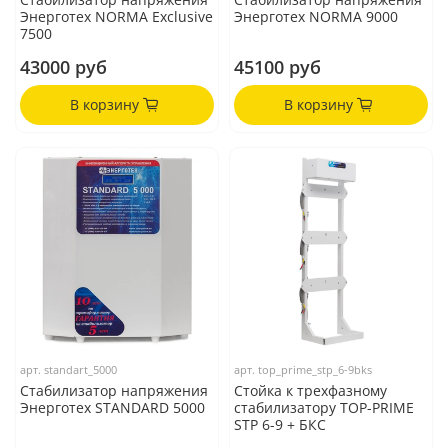
Энерготех NORMA Exclusive
Энерготех NORMA 9000
7500
43000 руб
45100 руб
В корзину
В корзину
арт.
standart_5000
арт.
top_prime_stp_6-9bks
Стабилизатор напряжения
Стойка к трехфазному
Энерготех STANDARD 5000
стабилизатору TOP-PRIME
STP 6-9 + БКС