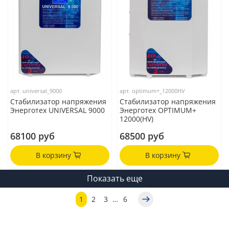
арт.
universal_9000
арт.
optimum+_12000HV
Стабилизатор напряжения
Стабилизатор напряжения
Энерготех UNIVERSAL 9000
Энерготех OPTIMUM+
12000(HV)
68100 руб
68500 руб
В корзину
В корзину
Показать еще
1
2
3
…
6