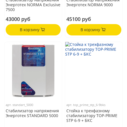
Энерготех NORMA Exclusive
Энерготех NORMA 9000
7500
43000 руб
45100 руб
В корзину
В корзину
арт.
standart_5000
арт.
top_prime_stp_6-9bks
Стабилизатор напряжения
Стойка к трехфазному
Энерготех STANDARD 5000
стабилизатору TOP-PRIME
STP 6-9 + БКС