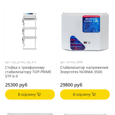
арт.
top_prime_stp_6-9
арт.
norma_3500
Стойка к трехфазному
Стабилизатор напряжения
стабилизатору TOP-PRIME
Энерготех NORMA 3500
STP 6-9
25300 руб
29800 руб
В корзину
В корзину