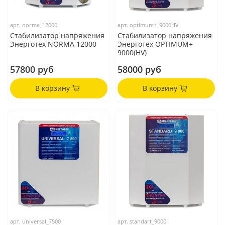
арт.
norma_12000
арт.
optimum+_9000HV
Стабилизатор напряжения
Стабилизатор напряжения
Энерготех NORMA 12000
Энерготех OPTIMUM+
9000(HV)
57800 руб
58000 руб
В корзину
В корзину
арт.
universal_7500
арт.
standart_9000