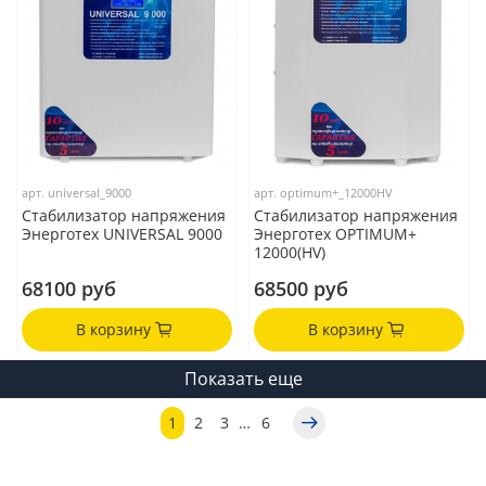
арт.
universal_9000
арт.
optimum+_12000HV
Стабилизатор напряжения
Стабилизатор напряжения
Энерготех UNIVERSAL 9000
Энерготех OPTIMUM+
12000(HV)
68100 руб
68500 руб
В корзину
В корзину
Показать еще
1
2
3
…
6