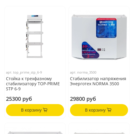
арт.
top_prime_stp_6-9
арт.
norma_3500
Стойка к трехфазному
Стабилизатор напряжения
стабилизатору TOP-PRIME
Энерготех NORMA 3500
STP 6-9
25300 руб
29800 руб
В корзину
В корзину