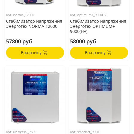
арт.
norma_12000
арт.
optimum+_9000HV
Стабилизатор напряжения
Стабилизатор напряжения
Энерготех NORMA 12000
Энерготех OPTIMUM+
9000(HV)
57800 руб
58000 руб
В корзину
В корзину
арт.
universal_7500
арт.
standart_9000