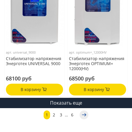
арт.
universal_9000
арт.
optimum+_12000HV
Стабилизатор напряжения
Стабилизатор напряжения
Энерготех UNIVERSAL 9000
Энерготех OPTIMUM+
12000(HV)
68100 руб
68500 руб
В корзину
В корзину
Показать еще
1
2
3
…
6