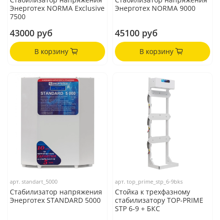
Энерготех NORMA Exclusive
Энерготех NORMA 9000
7500
43000 руб
45100 руб
В корзину
В корзину
арт.
standart_5000
арт.
top_prime_stp_6-9bks
Стабилизатор напряжения
Стойка к трехфазному
Энерготех STANDARD 5000
стабилизатору TOP-PRIME
STP 6-9 + БКС